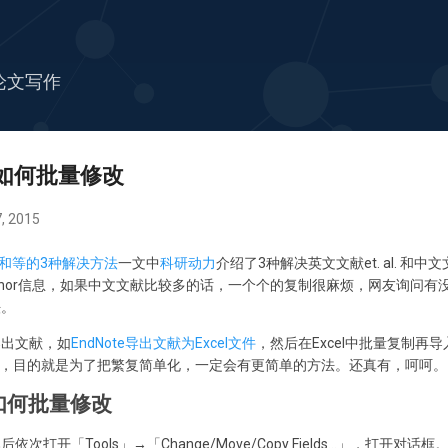
跳至主要内容
论文写作
息如何批量修改
, 2015
 al和等的3种解决方法
一文中
科研动力
介绍了3种解决英文文献et. al. 
y Author信息，如果中文文献比较多的话，一个个的复制很麻烦，网友询问
法。
导出文献，如
EndNote导出文献为Excel文件
，然后在Excel中批量复制再
能软件，目的就是为了把繁复简单化，一定会有更简单的方法。还真有，呵呵。
息如何批量修改
开「Tools」→「Change/Move/Copy Fields...」，打开对话框