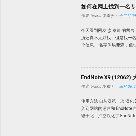
duplicates」打勾，这
如何在网上找到一名专
作者:
brainu
发布于：
十二月 09,
今天看到网友 @ 秦迪 的
历还真不太好找，但是找一名
个信息。 名字叫埃弗森，但
情况下，我们暂且认为这个专
道这三点。如果我想找某个人
也不需要bing，因为bing
弗森 课堂管理」搜搜看。出来
EndNote X9 (120
「有效地管理你的课堂——小
作者:
brainu
发布于：
四月 06, 2
找个关键词搜索一下。以关键词「ev
信息更多了。 比如 Carolyn M. Ever
使用方法 自从汉第一次 汉化 
Carolyn M. Evertson
入到网站的运营和 EndNot
（https://www.comp
诚于此，抽空汉化了 EndNot
教授的信息，会发现更多有用的信息，在此不
为了纪念一下吧，还是放出来这个最初
Mailbox: 541 总之，
复制到 EndNote X9 的安装