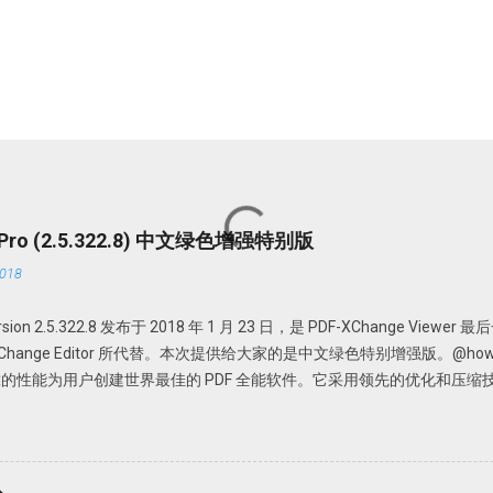
r Pro (2.5.322.8) 中文绿色增强特别版
018
 version 2.5.322.8 发布于 2018 年 1 月 23 日，是 PDF-XChange View
DF-XChange Editor 所代替。本次提供给大家的是中文绿色特别增强版。@howsci 
的性能为用户创建世界最佳的 PDF 全能软件。它采用领先的优化和压缩
Office 文档、添加编辑或修改、提取 PDF 图像、文本、为 PDF 文档添
携，无需安装，解压即可使用； 中文界面； 特别版，可选择使用免费版或者升级为
PDFX_Vwr_Port 压缩文件中为主程序，解压到一个目录中。建议不要
文件夹，如 PDFXCview。此时是免费版，有一定广告，功能上有一定