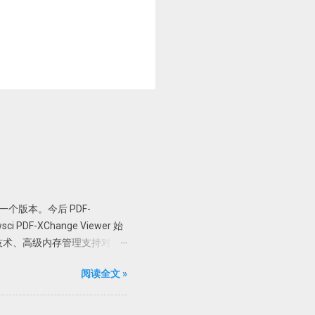
er 最后一个版本。今后 PDF-
PDF-XChange Viewer 始
技术、高级内存管理支持对
加水印、直接扫描到 PDF 等全能
阅读全文 »
 Pro 版； 支持 32 位和
直接解压到根目录或者解压到当前
限制，但是一般使用无压力。