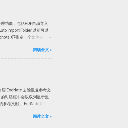
可使用文字识别。
制 X86 或者 X64 文件夹内
，复制 X86 里面的文件，如果是
文管理功能，包括PDF自动导入
58340 链接:
mport Folder 以前可以
ndnote X7指定一个文件夹，只
了。 具体设置 进入
阅读全文 »
中选择自动导入的文件夹，然后确定即可。
7 不能自动导入完整的资料，有
附件为最佳。 PDF自动重
ttachments添加的附件，PDF文
的组合。在Endnote存档
容。需要一个个的打开看看才
 EndNote 去除重复参考文
以根据设定的规则自动重命名新添加的
2、在弹出的对话框中会以双列显示重
己的喜好选择重命名方式，如上
参考文献。 EndNote如何判
ming Options功能之后导入
」 一般来讲，如果两篇文献的作
阅读全文 »
r」「Title」即可。 自动
matically discard