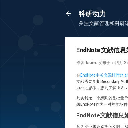
科研动力
关注文献管理和科研
EndNote文献信
作者:
brainu
发布于：
四月 27
在
EndNote中英文混排时et
文献需要复制Secondar
力经过思考，想到了解决方
其实我第一个想到的是批量
想EndNote作为一种智
EndNote文献信
首先选中需要修改的文献，然后依次打