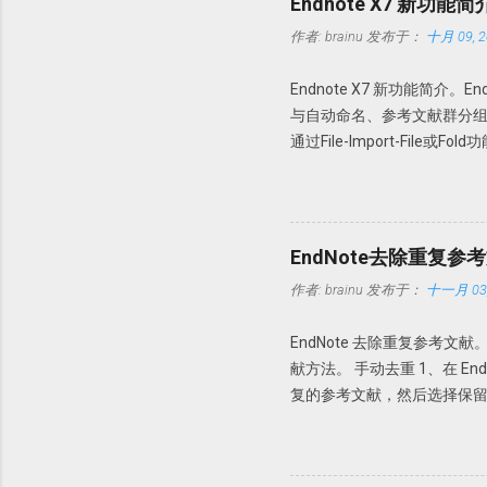
Endnote X7 新功能简
PDFX_Vwr_Port_OCR 
作者:
brainu
发布于：
十月 09, 2
Howsci.com_PDFXCha
的文件到 PDF-XChange 
Endnote X7 新功能简介
64 位操作系统，复制 X64 文件夹内的
与自动命名、参考文献群分组功能。下
https://pan.baidu.com/s/1
通过File-Import-Fil
要该文件夹的新的PDF下载，
Edit→Preferences-PD
只要今后该文件夹内有新文献存入
时可以缺少部分内容，如摘要
EndNote去除重复参
命名：PDF Auto Renaming
作者:
brainu
发布于：
十一月 03,
件名都以原始名称。这样做的
文件夹内也是以这些名字命
EndNote 去除重复参考文
知道。 此处Endnote X7
献方法。 手动去重 1、在 End
PDF文档。 具体设置 Edit-
复的参考文献，然后选择保留哪一
Author + Year，今后导
定参考文献是否重复？此时需要设置
的PDF，以前导入的PDF无效。 P
者，发表年代，以及题目一样即
去重 其实我们完全可以把去重完全自动