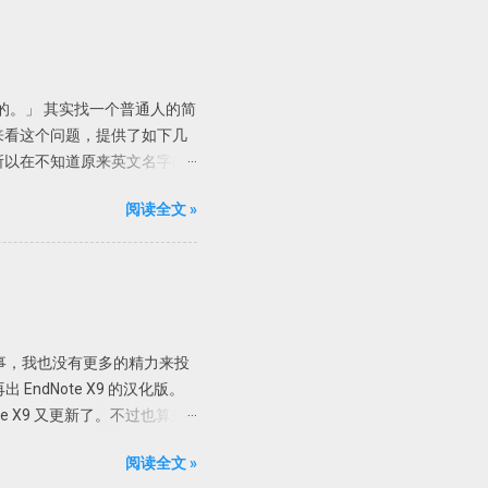
的参考文献丢弃。
的。」 其实找一个普通人的简
来看这个问题，提供了如下几
所以在不知道原来英文名字的
是课堂管理的。 现在我们就知
阅读全文 »
，度娘这辈子可能都找不到。
le里输入关键词「美国教育家埃
tson,C」，有一本著作叫
「emmer,e」。 我们再
Evertson」进行搜索，有用的
ing and Learning 这更清楚了，
了许多事，我也没有更多的精力来投
找到这么一个网页
ndNote X9 的汉化版。
找到范德堡大学的主页，进一步搜索该
ote X9 又更新了。不过也算是
55 Wyatt Center 65 VU
_X9_12062_chs.exe
阅读全文 »
击 EndNote.exe 会启动英