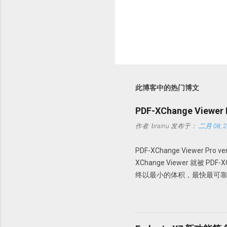
此博客中的热门博文
PDF-XChange Viewe
作者:
brainu
发布于：
二月 08, 2
PDF-XChange Viewer Pro
XChange Viewer 就被 P
终以最小的体积，最快最可靠
PDF 进行查看、创建、转换为 
操作。 本版特点 1. 绿色便
64 位操作系统。 使用方法 
文件夹，建议解压到一个特定