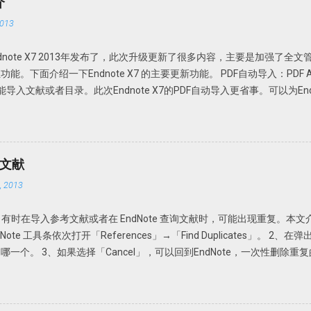
介
压缩文件中为 OCR 识别文件，解压到 PDF-XChange Viewer 的目录文件即
013
nge_Viewer_PRO_Crack 压缩文件中是破解论据，根据自己操作系统的不同，复
Viewer 程序目录，替换 PDFXCview.exe 即可。注：如果是32 位操作系统
。Endnote X7 2013年发布了，此次升级更新了很多内容，主要是加强了全
文件。 下载地址 https://howsci.pipipan.com/fs/1583321-2370
面介绍一下Endnote X7 的主要更新功能。 PDF自动导入：PDF Auto I
jJyUD18 密码: a1un
e或Fold功能导入文献或者目录。此次Endnote X7的PDF自动导入更省事。可以为E
Endnote X7就可以自动导入，完全不用人干预。省事吧！连手动导入都省
F Handling，选择Enable automatic importing。在弹出的新窗口
，Endnote X7 就可以自动导入新的文献。 但是注意Endnote X
或者页码等等。此时需要手动补齐。因此我个人还是建议在线搜索然后添加
考文献
 Options 以前通过File-Import-File或Fold功能导入的文献或者通过File A
 2013
坏外有很多，因为很多下载的文章名称都是一些无意义的名字，如数字和字母
名的。因此找起来很不方便。谁知道一串数字和字母下面的文献是什么内
献。有时在导入参考文献或者在 EndNote 查询文献时，可能出现重复。本文介绍
升级更新了可以自动重命名功能：PDF Auto Renaming Options。可
Note 工具条依次打开「References」→「Find Duplicates」。 
Preferences-PDF Handling，即可选择自动重命名方式。可以根据自
个。 3、如果选择「Cancel」，可以回到EndNote，一次性删除重复的
入的文献就会均以作者+发表年代命名。 但是此功能仅限于设置了PDF Auto Rena
一下。 依次选择「Edit」→「Preferences」→「Duplicates
DF导入自动分组：PDF Import &...
可认为是一样的参考文献。因此，在弹出的对话框中选择「Author」「Yea
化。 依次打开Edit」→「Preferences」→「Duplicates」，选择「Atuo