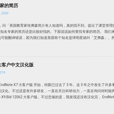
样， EndNote 在查询文献或者导入文时，如果发现有重复，就会自动把重复
家的简历
 2020
留言，问「美国教育家埃弗森简介有人知道吗，真的找不到。提出了课堂管理
知名专家的简历还是比较好找的。下面说说如何查找专家的简历。 我们
也可能翻译错误，因为我们知道美国有个知名篮球明星就叫「艾弗森」。
家就叫埃弗森吧。 关键词：美国教育学家 提出了一个理论或者研究对象
，可能所知道的线索可能比这还要多。 下面我们来借助搜索，不要度娘
中文就是中文，英文就是英文。我们需要借助伟大的Google同学。 在goog
的结果如下 从这个搜索结果中我们可以推测到， 埃弗森真名可能叫「Ever
62) 大客户中文汉化版
学教师的课堂管理」，其他有用的信息较少。这本书还有另外两名作者，一个叫
019
ertson,c emmer,e」进行搜索，发现 埃弗森 应该叫「Carolyn M. 
tson Vanderbilt University | Vander Bilt · Department of Teach
EndNote X7 大客户版 开始，转眼已过去了 3 年。这 3 年之中发生
 是 Vanderbilt University 教授，教学与研究系。继续增加这些关键词，可以
e 的汉化。不过还是有许多研友，一直在关注科研动力，一直在询问何时能再出 E
.org/ProgLeadership.html）。 简历差不多就这些了吧。甚至我们可以
e X9 Bld 12062 大客户版。不过悲催的是，我发现还没有汉化完， EndN
多说了。 比如 carolyn.evertson@vanderbilt.edu (615) 343-09
的 EndNote X9 的汉化版。 还是同以前的汉化版一样，直接把 EndNote
找一知名人的简历并不是难事。如我们前面说过的， ...
目录即可使用。如果双击 EndNote_X9_12062_chs.exe 会启动汉化版，如果双