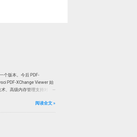
er 最后一个版本。今后 PDF-
PDF-XChange Viewer 始
技术、高级内存管理支持对
加水印、直接扫描到 PDF 等全能
阅读全文 »
 Pro 版； 支持 32 位和
直接解压到根目录或者解压到当前
限制，但是一般使用无压力。
可使用文字识别。
制 X86 或者 X64 文件夹内