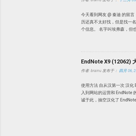
今天看到网友 @ 秦迪 的
历还真不太好找，但是找一名
个信息。 名字叫埃弗森，但
情况下，我们暂且认为这个专
道这三点。如果我想找某个人
也不需要bing，因为bing
弗森 课堂管理」搜搜看。出来
EndNote X9 (120
「有效地管理你的课堂——小
作者:
brainu
发布于：
四月 06, 2
找个关键词搜索一下。以关键词「ev
信息更多了。 比如 Carolyn M. Ever
使用方法 自从汉第一次 汉化 
Carolyn M. Evertson
入到网站的运营和 EndNot
（https://www.comp
诚于此，抽空汉化了 EndNot
教授的信息，会发现更多有用的信息，在此不
为了纪念一下吧，还是放出来这个最初
Mailbox: 541 总之，
复制到 EndNote X9 的安装
文原版。 注意事项 本版本是基于
由于时间仓促，可能会有 b