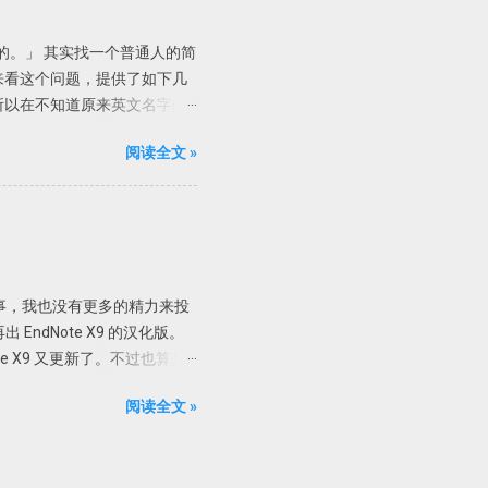
的。」 其实找一个普通人的简
来看这个问题，提供了如下几
所以在不知道原来英文名字的
是课堂管理的。 现在我们就知
阅读全文 »
，度娘这辈子可能都找不到。
le里输入关键词「美国教育家埃
tson,C」，有一本著作叫
「emmer,e」。 我们再
Evertson」进行搜索，有用的
ing and Learning 这更清楚了，
了许多事，我也没有更多的精力来投
找到这么一个网页
ndNote X9 的汉化版。
找到范德堡大学的主页，进一步搜索该
ote X9 又更新了。不过也算是
55 Wyatt Center 65 VU
_X9_12062_chs.exe
阅读全文 »
击 EndNote.exe 会启动英
用，其他版本不能保证是否能用；
请关注科研动力的后续汉化；