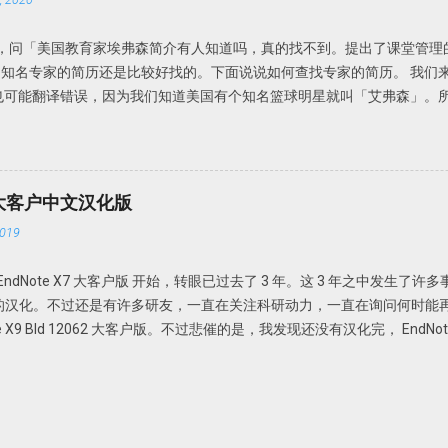
留言，问「美国教育家埃弗森简介有人知道吗，真的找不到。提出了课堂管理
知名专家的简历还是比较好找的。下面说说如何查找专家的简历。 我们
也可能翻译错误，因为我们知道美国有个知名篮球明星就叫「艾弗森」。
家就叫埃弗森吧。 关键词：美国教育学家 提出了一个理论或者研究对象
，可能所知道的线索可能比这还要多。 下面我们来借助搜索，不要度娘
中文就是中文，英文就是英文。我们需要借助伟大的Google同学。 在goog
的结果如下 从这个搜索结果中我们可以推测到， 埃弗森真名可能叫「Ever
62) 大客户中文汉化版
学教师的课堂管理」，其他有用的信息较少。这本书还有另外两名作者，一个叫
019
ertson,c emmer,e」进行搜索，发现 埃弗森 应该叫「Carolyn M. 
tson Vanderbilt University | Vander Bilt · Department of Teach
EndNote X7 大客户版 开始，转眼已过去了 3 年。这 3 年之中发生
 是 Vanderbilt University 教授，教学与研究系。继续增加这些关键词，可以
e 的汉化。不过还是有许多研友，一直在关注科研动力，一直在询问何时能再出 E
.org/ProgLeadership.html）。 简历差不多就这些了吧。甚至我们可以
e X9 Bld 12062 大客户版。不过悲催的是，我发现还没有汉化完， EndN
多说了。 比如 carolyn.evertson@vanderbilt.edu (615) 343-09
的 EndNote X9 的汉化版。 还是同以前的汉化版一样，直接把 EndNote
找一知名人的简历并不是难事。如我们前面说过的， ...
目录即可使用。如果双击 EndNote_X9_12062_chs.exe 会启动汉化版，如果双
 EndNote X9 大客户版汉化，只能配合 EndNote X9 大客户版使
ug，希望大家多多指正； 初次打开会提示升级，可以忽略，如果升级过，