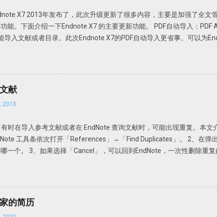
Viewer 程序目录，替换 PDFXCview.exe 即可。注：如果是32 位操作系统
。Endnote X7 2013年发布了，此次升级更新了很多内容，主要是加强了全
文件。 下载地址 https://howsci.pipipan.com/fs/1583321-2370
面介绍一下Endnote X7 的主要更新功能。 PDF自动导入：PDF Auto I
jJyUD18 密码: a1un
e或Fold功能导入文献或者目录。此次Endnote X7的PDF自动导入更省事。可以为E
Endnote X7就可以自动导入，完全不用人干预。省事吧！连手动导入都省
F Handling，选择Enable automatic importing。在弹出的新窗口
，Endnote X7 就可以自动导入新的文献。 但是注意Endnote X
或者页码等等。此时需要手动补齐。因此我个人还是建议在线搜索然后添加
考文献
 Options 以前通过File-Import-File或Fold功能导入的文献或者通过File A
 2013
坏外有很多，因为很多下载的文章名称都是一些无意义的名字，如数字和字母
名的。因此找起来很不方便。谁知道一串数字和字母下面的文献是什么内
献。有时在导入参考文献或者在 EndNote 查询文献时，可能出现重复。本文介绍
升级更新了可以自动重命名功能：PDF Auto Renaming Options。可
Note 工具条依次打开「References」→「Find Duplicates」。 
Preferences-PDF Handling，即可选择自动重命名方式。可以根据自
个。 3、如果选择「Cancel」，可以回到EndNote，一次性删除重复的
入的文献就会均以作者+发表年代命名。 但是此功能仅限于设置了PDF Auto Rena
一下。 依次选择「Edit」→「Preferences」→「Duplicates
DF导入自动分组：PDF Import &...
可认为是一样的参考文献。因此，在弹出的对话框中选择「Author」「Yea
化。 依次打开Edit」→「Preferences」→「Duplicates」，选择「Atuo
样， EndNote 在查询文献或者导入文时，如果发现有重复，就会自动把重复
家的简历
 2020