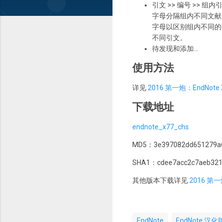
引文 >> 编号 >> 
字母分隔组内不同文献」(本义
字母以区别组内不同的
不同引文。
待发现和添加...
使用方法
详见
2016 第一炮：EndNot
下载地址
endnote_x77_chs
MD5：3e397082dd651279a6
SHA1：cdee7acc2c7aeb321
其他版本下载详见
2016 第
EndNote
EndNote 汉化