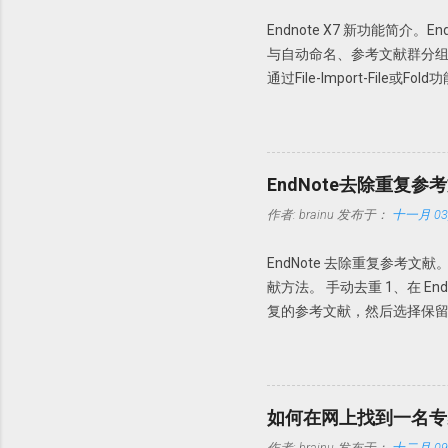
的文件到 PDF-XChange 
Endnote X7 新功能简介
64 位操作系统，复制 X64 文件夹内的
与自动命名、参考文献群分组功能。下
https://pan.baidu.com/s/1
通过File-Import-Fil
要该文件夹的新的PDF下载，
Edit→Preferences-PD
只要今后该文件夹内有新文献存入
时可以缺少部分内容，如摘要
EndNote去除重复参
命名：PDF Auto Renaming
作者:
brainu
发布于：
十一月 03,
件名都以原始名称。这样做的
文件夹内也是以这些名字命
EndNote 去除重复参考文
知道。 此处Endnote X7
献方法。 手动去重 1、在 End
PDF文档。 具体设置 Edit-
复的参考文献，然后选择保留哪一
Author + Year，今后导
定参考文献是否重复？此时需要设置
的PDF，以前导入的PDF无效。 P
者，发表年代，以及题目一样即
去重 其实我们完全可以把去重完全自动
duplicates」打勾，这
如何在网上找到一名专
作者:
brainu
发布于：
十二月 09,