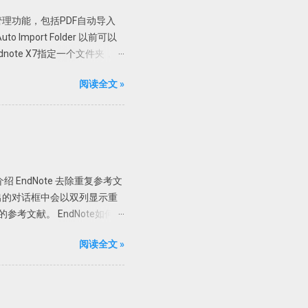
，复制 X86 里面的文件，如果是
文管理功能，包括PDF自动导入
58340 链接:
mport Folder 以前可以
ndnote X7指定一个文件夹，只
了。 具体设置 进入
阅读全文 »
中选择自动导入的文件夹，然后确定即可。
7 不能自动导入完整的资料，有
附件为最佳。 PDF自动重
ttachments添加的附件，PDF文
的组合。在Endnote存档
容。需要一个个的打开看看才
 EndNote 去除重复参考文
以根据设定的规则自动重命名新添加的
2、在弹出的对话框中会以双列显示重
己的喜好选择重命名方式，如上
参考文献。 EndNote如何判
ming Options功能之后导入
」 一般来讲，如果两篇文献的作
阅读全文 »
r」「Title」即可。 自动
matically discard
的参考文献丢弃。