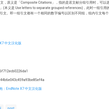
组内引文，原义是「Composite Citations」，指的是若文献分组引用时
是 Use letters to separate grouped references)，此
引文。即一组引文都有一个相同的数字编号以区别不同组，组内引文每个
e X7 中文汉化版
f712ecb0226da1
44b6e043c459a93be85ef4a
一炮：EndNote X7 中文汉化版
版
post