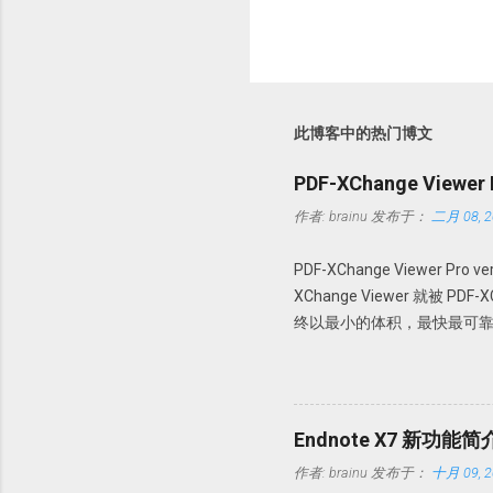
此博客中的热门博文
PDF-XChange Viewe
作者:
brainu
发布于：
二月 08, 2
PDF-XChange Viewer Pro
XChange Viewer 就被 P
终以最小的体积，最快最可靠
PDF 进行查看、创建、转换为 
操作。 本版特点 1. 绿色便
64 位操作系统。 使用方法 
文件夹，建议解压到一个特定
Endnote X7 新功能简
PDFX_Vwr_Port_OCR 
作者:
brainu
发布于：
十月 09, 2
Howsci.com_PDFXCha