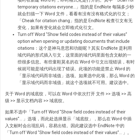
temporary citations evryone…」指的是 EndNote 每隔多少秒
就会扫描一下 Word 文件，看看有没有没有格式化的引文；
「Cheak for citation chang」指的是 EndNote 检查引文有无
变化，如果有变化就会立即格式化引文。
Turn off Word "Show field codes instead of their values”
option when opening or updating documents that include
citations：这个是神马意思和功能呢？其实 EndNote 是利用
域代码的形式插入引文，这里面的域代码里面包含文献的一
些很多信息。有些童鞋莫名的在 Word 中引文出现错误，有时
候就可能是域代码出现了错误。此项的功能是禁止 Word 的
「显示域代码而非域值」选项。如果选中此项，那么 Word 的
「显示域代码而非域值」就这个选项就不可用。建议选中。
关于 Word 的域底纹，可以在 Word 中依次打开 文件 >> 选项 >> 高
级 >> 显示文档内容 >> 域底纹。
如果不选中「Turn off Word "Show field codes instead of their
values”… 」选项，而此处选择显示「域底纹」，那么在 Word 中插
入文献时会出现乱码，容易出错。因此建议选中 EndNote 中的
「Turn off Word "Show field codes instead of their values”… 」。