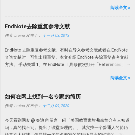
更新功能。 PDF自动导入：PDF Auto Import Folder 以前可以通过
上有一定限制，但是一般使用无压力。 PDFX_Vwr_Port_OCR 压缩
阅读全文 »
File-Import-File或Fold功能导入文献或者目录。此次Endnote X7的
文件中为 OCR 识别文件，解压到 PDF-XChange Viewer 的目录文件
PDF自动导入更省事。可以为Endnote X7指定一个文件夹，只要该
即可使用文字识别。
文件夹的新的PDF下载，Endnote X7就可以自动导入，完全不用人
Howsci.com_PDFXChange_Viewer_PRO_Crack 压缩文件中是破解
EndNote去除重复参考文献
干预。省事吧！连手动导入都省了。 具体设置 进入
论据，根据自己操作系统的不同，复制 X86 或者 X64 文件夹内的文
作者:
brainu
发布于：
十一月 03, 2013
Edit→Preferences-PDF Handling，选择Enable automatic
件到 PDF-XChange Viewer 程序目录，替换 PDFXCview.exe 即可。
importing。在弹出的新窗口中选择自动导入的文件夹，然后确定即
注：如果是32 位操作系统，复制 X86 里面的文件，如果是 64 位操
EndNote 去除重复参考文献。有时在导入参考文献或者在 EndNote
可。 只要今后该文件夹内有新文献存入，Endnote X7 就可以自
作系统，复制 X64 文件夹内的文件。 下载地址
查询文献时，可能出现重复。本文介绍 EndNote 去除重复参考文献
动导入新的文献。 但是注意Endnote X7 不能自动导入完整的资料，
https://howsci.pipipan.com/fs/1583321-237058340 链接:
方法。 手动去重 1、在 EndNote 工具条依次打开「References」
有时可以缺少部分内容，如摘要或者页码等等。此时需要手动补
https://pan.baidu.com/s/1jJyUD18 密码: a1un
→「Find Duplicates」。 2、在弹出的对话框中会以双列显示重复的
齐。因此我个人还是建议在线搜索然后添加附件为最佳。 PDF自动
阅读全文 »
参考文献，然后选择保留哪一个。 3、如果选择「Cancel」，可以
重命名：PDF Auto Renaming Options 以前通过File-Import-File或
回到EndNote，一次性删除重复的参考文献。 EndNote如何判定参
Fold功能导入的文献或者通过File Attachments添加的附件，PDF文
考文献是否重复？此时需要设置一下。 依次选择「Edit」
件名都以原始名称。这样做的坏外有很多，因为很多下载的文章名
如何在网上找到一名专家的简历
→「Preferences」→「Duplicates」 一般来讲，如果两篇文献的作
称都是一些无意义的名字，如数字和字母的组合。在Endnote存档
作者:
brainu
发布于：
十二月 09, 2020
者，发表年代，以及题目一样即可认为是一样的参考文献。因此，
文件夹内也是以这些名字命名的。因此找起来很不方便。谁知道一
在弹出的对话框中选择「Author」「Year」「Title」即可。 自动去
串数字和字母下面的文献是什么内容。需要一个个的打开看看才知
今天看到网友 @ 秦迪 的留言，问「美国教育家埃弗森简介有人知道
重 其实我们完全可以把去重完全自动化。 依次打开Edit」
道。 此处Endnote X7升级更新了可以自动重命名功能：PDF Auto
吗，真的找不到。提出了课堂管理的。」 其实找一个普通人的简历
→「Preferences」→「Duplicates」，选择「Atuomatically
Renaming Options。可以根据设定的规则自动重命名新添加的PDF
还真不太好找，但是找一名知名专家的简历还是比较好找的。下面