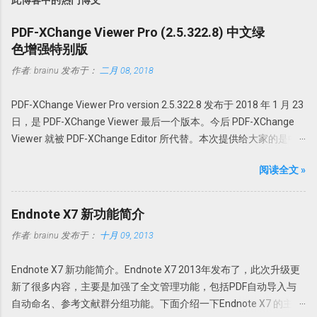
PDF-XChange Viewer Pro (2.5.322.8) 中文绿
色增强特别版
作者:
brainu
发布于：
二月 08, 2018
PDF-XChange Viewer Pro version 2.5.322.8 发布于 2018 年 1 月 23
日，是 PDF-XChange Viewer 最后一个版本。今后 PDF-XChange
Viewer 就被 PDF-XChange Editor 所代替。本次提供给大家的是中
文绿色特别增强版。@howsci PDF-XChange Viewer 始终以最小的
阅读全文 »
体积，最快最可靠的性能为用户创建世界最佳的 PDF 全能软件。它
采用领先的优化和压缩技术、高级内存管理支持对 PDF 进行查看、
创建、转换为 Office 文档、添加编辑或修改、提取 PDF 图像、文
Endnote X7 新功能简介
本、为 PDF 文档添加水印、直接扫描到 PDF 等全能操作。 本版特点
作者:
brainu
发布于：
十月 09, 2013
1. 绿色便携，无需安装，解压即可使用； 中文界面； 特别版，可选
择使用免费版或者升级为 Pro 版； 支持 32 位和 64 位操作系统。 使
Endnote X7 新功能简介。Endnote X7 2013年发布了，此次升级更
用方法 PDFX_Vwr_Port 压缩文件中为主程序，解压到一个目录中。
新了很多内容，主要是加强了全文管理功能，包括PDF自动导入与
建议不要直接解压到根目录或者解压到当前文件夹，建议解压到一
自动命名、参考文献群分组功能。下面介绍一下Endnote X7 的主要
个特定文件夹，如 PDFXCview。此时是免费版，有一定广告，功能