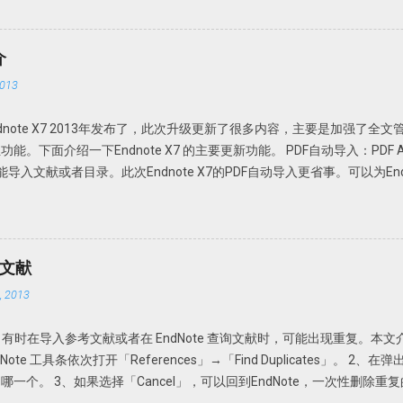
携，无需安装，解压即可使用； 中文界面； 特别版，可选择使用免费版或者升级为
PDFX_Vwr_Port 压缩文件中为主程序，解压到一个目录中。建议不要
文件夹，如 PDFXCview。此时是免费版，有一定广告，功能上有一定
介
压缩文件中为 OCR 识别文件，解压到 PDF-XChange Viewer 的目录文件即
013
nge_Viewer_PRO_Crack 压缩文件中是破解论据，根据自己操作系统的不同，复
Viewer 程序目录，替换 PDFXCview.exe 即可。注：如果是32 位操作系统
。Endnote X7 2013年发布了，此次升级更新了很多内容，主要是加强了全
文件。 下载地址 https://howsci.pipipan.com/fs/1583321-2370
面介绍一下Endnote X7 的主要更新功能。 PDF自动导入：PDF Auto I
jJyUD18 密码: a1un
e或Fold功能导入文献或者目录。此次Endnote X7的PDF自动导入更省事。可以为E
Endnote X7就可以自动导入，完全不用人干预。省事吧！连手动导入都省
F Handling，选择Enable automatic importing。在弹出的新窗口
，Endnote X7 就可以自动导入新的文献。 但是注意Endnote X
或者页码等等。此时需要手动补齐。因此我个人还是建议在线搜索然后添加
考文献
 Options 以前通过File-Import-File或Fold功能导入的文献或者通过File A
 2013
坏外有很多，因为很多下载的文章名称都是一些无意义的名字，如数字和字母
名的。因此找起来很不方便。谁知道一串数字和字母下面的文献是什么内
献。有时在导入参考文献或者在 EndNote 查询文献时，可能出现重复。本文介绍
升级更新了可以自动重命名功能：PDF Auto Renaming Options。可
Note 工具条依次打开「References」→「Find Duplicates」。 
Preferences-PDF Handling，即可选择自动重命名方式。可以根据自
个。 3、如果选择「Cancel」，可以回到EndNote，一次性删除重复的
入的文献就会均以作者+发表年代命名。 但是此功能仅限于设置了PDF Auto Rena
一下。 依次选择「Edit」→「Preferences」→「Duplicates