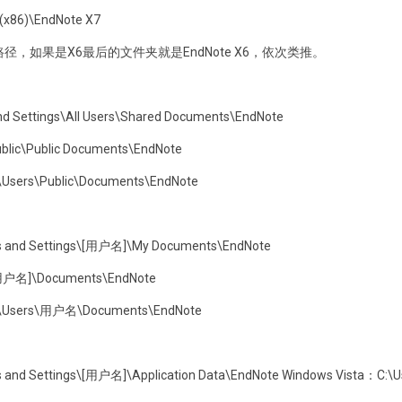
x86)\EndNote X7
装路径，如果是X6最后的文件夹就是EndNote X6，依次类推。
 Settings\All Users\Shared Documents\EndNote
blic\Public Documents\EndNote
\Users\Public\Documents\EndNote
 and Settings\[用户名]\My Documents\EndNote
[用户名]\Documents\EndNote
:\Users\用户名\Documents\EndNote
and Settings\[用户名]\Application Data\EndNote Windows Vista：C: