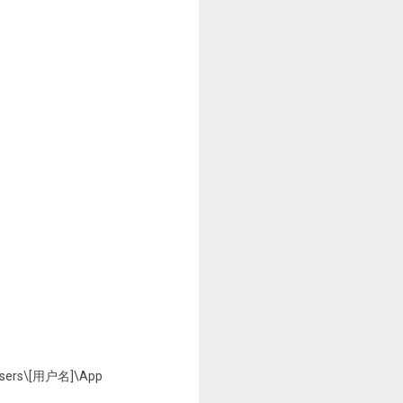
\Users\[用户名]\App