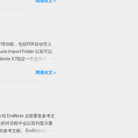
阅读全文 »
 Pro 版； 支持 32 位和
直接解压到根目录或者解压到当前
限制，但是一般使用无压力。
可使用文字识别。
制 X86 或者 X64 文件夹内
，复制 X86 里面的文件，如果是
文管理功能，包括PDF自动导入
58340 链接:
mport Folder 以前可以
ndnote X7指定一个文件夹，只
了。 具体设置 进入
阅读全文 »
中选择自动导入的文件夹，然后确定即可。
7 不能自动导入完整的资料，有
附件为最佳。 PDF自动重
ttachments添加的附件，PDF文
的组合。在Endnote存档
容。需要一个个的打开看看才
 EndNote 去除重复参考文
以根据设定的规则自动重命名新添加的
2、在弹出的对话框中会以双列显示重
己的喜好选择重命名方式，如上
参考文献。 EndNote如何判
ming Options功能之后导入
」 一般来讲，如果两篇文献的作