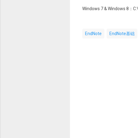
Windows 7 & Windows 8：C
EndNote
EndNote基础
评
论