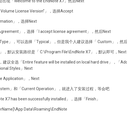
出现「Welcome to the EndNote X7」然后Next
Volume License Version”」，选择Accept
rmation」，选择Next
Agreement」，选择「I accept license agreement」，然后Next
ation Type」，可以选择「Typical」，但是我个人建议选择「 Custom」，然后
ion」，默认安装路径是「 C:\Program File\EndNote X7」，默认即可，Next
全选「Entire feature will be installed on local hard drive」，「Ad
ional Styles」Next
he Application」，Next
ystem」和「Current Operation」，就进入了安装过程，等会吧
has been successfully installed」，选择「Finish」
serName]\App Data\Roaming\EndNote