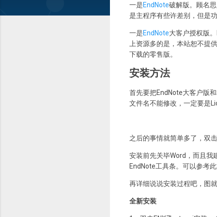
一是
EndNote
破解版。顾名思
是主程序有些许差别，但是
一是
EndNote
大客户授权版。
上资源多的是，本站恕不提供。注意
下载的零售版。
安装方法
首先要把EndNote大客户版和相应
文件名不能修改，一定要是Lice
之后的事情就简单多了，双击EN
安装前先关毕Word，而且我建
EndNote工具条。可以参考
再详细说说安装过程吧，图
全新安装