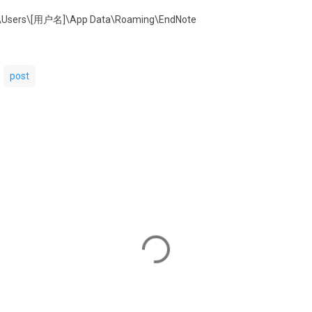
:\Users\[用户名]\App Data\Roaming\EndNote
post