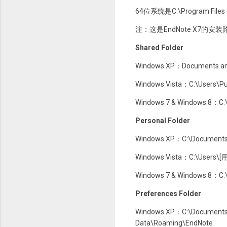
64位系统是C:\Program Files (
注：这是EndNote X7的安
Shared Folder
Windows XP：Documents and
Windows Vista：C:\Users\Pu
Windows 7 & Windows 8：C:
Personal Folder
Windows XP：C:\Documents
Windows Vista：C:\Users\
Windows 7 & Windows 8：C
Preferences Folder
Windows XP：C:\Documents 
Data\Roaming\EndNote