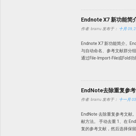
操作。 本版特点 1. 绿色便
64 位操作系统。 使用方法 
文件夹，建议解压到一个特定
Endnote X7 新功能简
PDFX_Vwr_Port_OCR 
作者:
brainu
发布于：
十月 09, 2
Howsci.com_PDFXCha
的文件到 PDF-XChange 
Endnote X7 新功能简介
64 位操作系统，复制 X64 文件夹内的
与自动命名、参考文献群分组功能。下
https://pan.baidu.com/s/1
通过File-Import-Fil
要该文件夹的新的PDF下载，
Edit→Preferences-PD
只要今后该文件夹内有新文献存入
时可以缺少部分内容，如摘要
EndNote去除重复参
命名：PDF Auto Renaming
作者:
brainu
发布于：
十一月 03,
件名都以原始名称。这样做的
文件夹内也是以这些名字命
EndNote 去除重复参考文
知道。 此处Endnote X7
献方法。 手动去重 1、在 End
PDF文档。 具体设置 Edit-
复的参考文献，然后选择保留哪一
Author + Year，今后导
定参考文献是否重复？此时需要设置