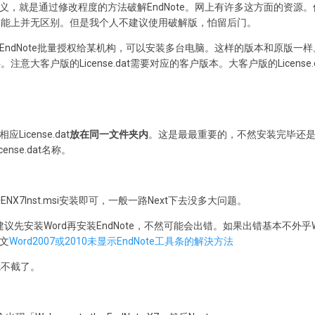
义，就是通过修改程度的方法破解EndNote。网上有许多这方面的资源
功能上并无区别。但是我个人不建议使用破解版，怕留后门。
EndNote批量授权给某机构，可以安装多台电脑。这样的版本和原版一
大客户版的License.dat需要对应的客户版本。大客户版的License.d
License.dat
放在同一文件夹内
。这是最最重要的，不然安装完毕还是共享软
nse.dat名称。
X7Inst.msi安装即可，一般一路Next下去没多大问题。
议先安装Word再安装EndNote，不然可能会出错。如果出错基本不外乎Wor
此文
Word2007或2010未显示EndNote工具条的解決方法
就不截了。