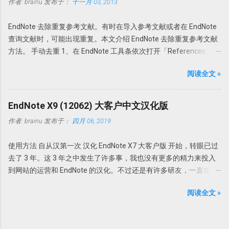
作者:
brainu
发布于：
十一月 03, 2013
点。如果我想找某个人，可能所知道的线索可能比这还要多。 下面
文件夹内也是以这些名字命名的。因此找起来很不方便。谁知道一
我们来借助搜索，不要度娘，度娘这辈子可能都找不到。也不需要
串数字和字母下面的文献是什么内容。需要一个个的打开看看才知
EndNote 去除重复参考文献。有时在导入参考文献或者在 EndNote
bing，因为bing中文就是中文，英文就是英文。我们需要借助伟大
道。 此处Endnote X7升级更新了可以自动重命名功能：PDF Auto
查询文献时，可能出现重复。本文介绍 EndNote 去除重复参考文献
的Google同学。 在google里输入关键词「美国教育家埃弗森 课堂管
Renaming Options。可以根据设定的规则自动重命名新添加的PDF
方法。 手动去重 1、在 EndNote 工具条依次打开「References」
理」搜搜看。出来的结果如下 从这个搜索结果中我们可以推测到，
文档。 具体设置 Edit-Preferences-PDF Handling，即可选择自动重
→「Find Duplicates」。 2、在弹出的对话框中会以双列显示重复的
埃弗森真名可能叫「Evertson,C」，有一本著作叫「有效地管理你
命名方式。可以根据自己的喜好选择重命名方式，如上Author +
阅读全文 »
参考文献，然后选择保留哪一个。 3、如果选择「Cancel」，可以
的课堂——小学教师的课堂管理」，其他有用的信息较少。这本书还
Year，今后导入的文献就会均以作者+发表年代命名。 但是此功能
回到EndNote，一次性删除重复的参考文献。 EndNote如何判定参
有另外两名作者，一个叫「emmer,e」。 我们再找个关键词搜索一
仅限于设置了PDF Auto Renaming Options功能之后导入的PDF，以
考文献是否重复？此时需要设置一下。 依次选择「Edit」
下。以关键词「evertson,c emmer,e」进行搜索，发现 埃弗森 应该
EndNote X9 (12062) 大客户中文汉化版
前导入的PDF无效。 PDF导入自动分组：PDF Import &...
→「Preferences」→「Duplicates」 一般来讲，如果两篇文献的作
叫「Carolyn M. Evertson」进行搜索，有用的信息更多了。 比如
作者:
brainu
发布于：
四月 06, 2019
者，发表年代，以及题目一样即可认为是一样的参考文献。因此，
Carolyn M. Evertson Vanderbilt University | Vander Bilt ·
在弹出的对话框中选择「Author」「Year」「Title」即可。 自动去
Department of Teaching and Learning 这更清楚了， Carolyn M.
使用方法 自从汉第一次 汉化 EndNote X7 大客户版 开始，转眼已过
重 其实我们完全可以把去重完全自动化。 依次打开Edit」
Evertson 是 Vanderbilt University 教授，教学与研究系。继续增加
去了 3 年。这 3 年之中发生了许多事，我也没有更多的精力来投入
→「Preferences」→「Duplicates」，选择「Atuomatically
这些关键词，可以找到这么一个网页
到网站的运营和 EndNote 的汉化。不过还是有许多研友，一直在关
discard duplicates」打勾，这样， EndNote 在查询文献或者导入文
（https://www.comp.org/ProgLeadership.html）。 简历差不多就
注科研动力，一直在询问何时能再出 EndNote X9 的汉化版。诚于
时，如果发现有重复，就会自动把重复的参考文献丢弃。
这些了吧。甚至我们可以找到范德堡大学的主页，进一步搜索该教
阅读全文 »
此，抽空汉化了 EndNote X9 Bld 12062 大客户版。不过悲催的是，
授的信息，会发现更多有用的信息，在此不多说了。 比如
我发现还没有汉化完， EndNote X9 又更新了。不过也算是为了纪念
carolyn.evertson@vanderbilt.edu (615) 343-0955 Wyatt Center 65
一下吧，还是放出来这个最初的 EndNote X9 的汉化版。 还是同以
VU Mailbox: 541 总之，找一知名人的简历并不是难事。如我们前面