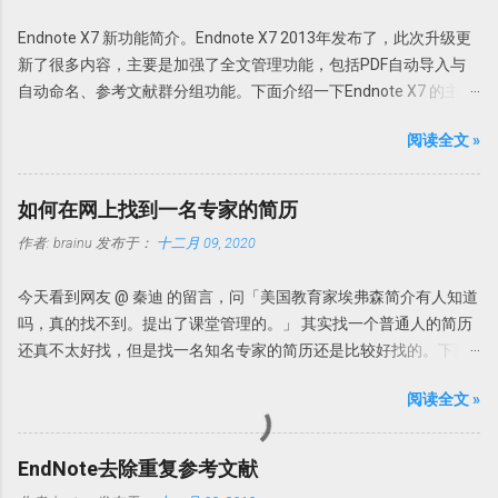
择使用免费版或者升级为 Pro 版； 支持 32 位和 64 位操作系统。 使
Endnote X7 新功能简介。Endnote X7 2013年发布了，此次升级更
用方法 PDFX_Vwr_Port 压缩文件中为主程序，解压到一个目录中。
新了很多内容，主要是加强了全文管理功能，包括PDF自动导入与
建议不要直接解压到根目录或者解压到当前文件夹，建议解压到一
自动命名、参考文献群分组功能。下面介绍一下Endnote X7 的主要
个特定文件夹，如 PDFXCview。此时是免费版，有一定广告，功能
更新功能。 PDF自动导入：PDF Auto Import Folder 以前可以通过
上有一定限制，但是一般使用无压力。 PDFX_Vwr_Port_OCR 压缩
阅读全文 »
File-Import-File或Fold功能导入文献或者目录。此次Endnote X7的
文件中为 OCR 识别文件，解压到 PDF-XChange Viewer 的目录文件
PDF自动导入更省事。可以为Endnote X7指定一个文件夹，只要该
即可使用文字识别。
文件夹的新的PDF下载，Endnote X7就可以自动导入，完全不用人
Howsci.com_PDFXChange_Viewer_PRO_Crack 压缩文件中是破解
如何在网上找到一名专家的简历
干预。省事吧！连手动导入都省了。 具体设置 进入
论据，根据自己操作系统的不同，复制 X86 或者 X64 文件夹内的文
作者:
brainu
发布于：
十二月 09, 2020
Edit→Preferences-PDF Handling，选择Enable automatic
件到 PDF-XChange Viewer 程序目录，替换 PDFXCview.exe 即可。
importing。在弹出的新窗口中选择自动导入的文件夹，然后确定即
注：如果是32 位操作系统，复制 X86 里面的文件，如果是 64 位操
今天看到网友 @ 秦迪 的留言，问「美国教育家埃弗森简介有人知道
可。 只要今后该文件夹内有新文献存入，Endnote X7 就可以自
作系统，复制 X64 文件夹内的文件。 下载地址
吗，真的找不到。提出了课堂管理的。」 其实找一个普通人的简历
动导入新的文献。 但是注意Endnote X7 不能自动导入完整的资料，
https://howsci.pipipan.com/fs/1583321-237058340 链接:
还真不太好找，但是找一名知名专家的简历还是比较好找的。下面
有时可以缺少部分内容，如摘要或者页码等等。此时需要手动补
https://pan.baidu.com/s/1jJyUD18 密码: a1un
说说如何查找专家的简历。 我们来看这个问题，提供了如下几个信
齐。因此我个人还是建议在线搜索然后添加附件为最佳。 PDF自动
阅读全文 »
息。 名字叫埃弗森，但也可能翻译错误，因为我们知道美国有个知
重命名：PDF Auto Renaming Options 以前通过File-Import-File或
名篮球明星就叫「艾弗森」。所以在不知道原来英文名字的情况
Fold功能导入的文献或者通过File Attachments添加的附件，PDF文
下，我们暂且认为这个专家就叫埃弗森吧。 关键词：美国教育学家
件名都以原始名称。这样做的坏外有很多，因为很多下载的文章名
EndNote去除重复参考文献
提出了一个理论或者研究对象是课堂管理的。 现在我们就知道这三
称都是一些无意义的名字，如数字和字母的组合。在Endnote存档