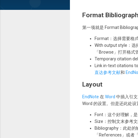
Format Bibliograp
第一项就是 Format Bi
Format：选择需要
With output
「Browse」打开格
Temporary cita
Link in-text citation
直达参考文献
和
EndN
Layout
EndNote
在
Word
中插入引文
Word 的设置。但是还此处
Font：这个好理解，
Size：控制文末参考
Bibliograph
「References