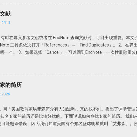
，Endnote X7 就可以自动导入新的文献。 但是注意Endnote X
或者页码等等。此时需要手动补齐。因此我个人还是建议在线搜索然后添加
考文献
 Options 以前通过File-Import-File或Fold功能导入的文献或者通过File A
 2013
坏外有很多，因为很多下载的文章名称都是一些无意义的名字，如数字和字母
名的。因此找起来很不方便。谁知道一串数字和字母下面的文献是什么内
献。有时在导入参考文献或者在 EndNote 查询文献时，可能出现重复。本文介绍
升级更新了可以自动重命名功能：PDF Auto Renaming Options。可
Note 工具条依次打开「References」→「Find Duplicates」。 
Preferences-PDF Handling，即可选择自动重命名方式。可以根据自
个。 3、如果选择「Cancel」，可以回到EndNote，一次性删除重复的
入的文献就会均以作者+发表年代命名。 但是此功能仅限于设置了PDF Auto Rena
一下。 依次选择「Edit」→「Preferences」→「Duplicates
DF导入自动分组：PDF Import &...
可认为是一样的参考文献。因此，在弹出的对话框中选择「Author」「Yea
化。 依次打开Edit」→「Preferences」→「Duplicates」，选择「Atuo
样， EndNote 在查询文献或者导入文时，如果发现有重复，就会自动把重复
家的简历
 2020
留言，问「美国教育家埃弗森简介有人知道吗，真的找不到。提出了课堂管理
知名专家的简历还是比较好找的。下面说说如何查找专家的简历。 我们
也可能翻译错误，因为我们知道美国有个知名篮球明星就叫「艾弗森」。
家就叫埃弗森吧。 关键词：美国教育学家 提出了一个理论或者研究对象