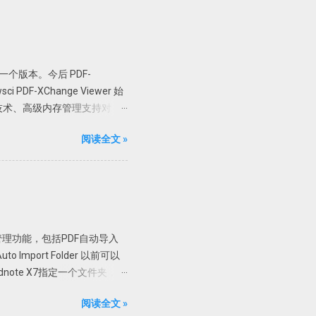
er 最后一个版本。今后 PDF-
PDF-XChange Viewer 始
技术、高级内存管理支持对
加水印、直接扫描到 PDF 等全能
阅读全文 »
 Pro 版； 支持 32 位和
直接解压到根目录或者解压到当前
限制，但是一般使用无压力。
可使用文字识别。
制 X86 或者 X64 文件夹内
，复制 X86 里面的文件，如果是
文管理功能，包括PDF自动导入
58340 链接:
mport Folder 以前可以
ndnote X7指定一个文件夹，只
了。 具体设置 进入
阅读全文 »
中选择自动导入的文件夹，然后确定即可。