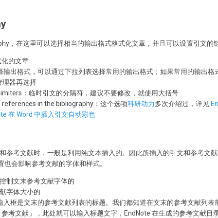
hy
bliography，在这里可以选择相当的输出格式格式化文章，并且可以设置引文的
格式化的文章
 style：选择输出格式，可以通过下拉列表选择常用的输出格式；如果常用的输
式管理器再选择
tion delimiters：临时引文的分隔符，建议不要修改，就使用大括号
s to references in the bibliography：这个选项
科研动力
多次介绍过，详见
E
ote 在 Word 中插入引文自动彩色
和参考文献时，一般是利用纯文本插入的。因此所插入的引文和参考文献
设置也会影响参考文献的字体和样式。
是控制文末参考文献字体的
文献字体大小的
y：此处的输入框是文末的参考文献列表的标题。我们都知道在文末的参考文献列
」或者「参考文献」，此处就可以输入标题文字，EndNote 在生成的参考文