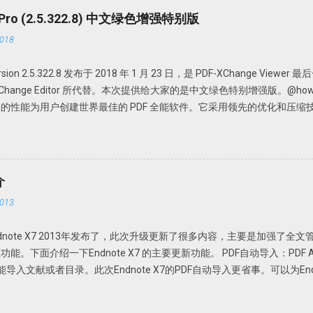
r Pro (2.5.322.8) 中文绿色增强特别版
018
 version 2.5.322.8 发布于 2018 年 1 月 23 日，是 PDF-XChange View
DF-XChange Editor 所代替。本次提供给大家的是中文绿色特别增强版。@howsci 
的性能为用户创建世界最佳的 PDF 全能软件。它采用领先的优化和压缩
Office 文档、添加编辑或修改、提取 PDF 图像、文本、为 PDF 文档添
携，无需安装，解压即可使用； 中文界面； 特别版，可选择使用免费版或者升级为
PDFX_Vwr_Port 压缩文件中为主程序，解压到一个目录中。建议不要
文件夹，如 PDFXCview。此时是免费版，有一定广告，功能上有一定
介
压缩文件中为 OCR 识别文件，解压到 PDF-XChange Viewer 的目录文件即
013
nge_Viewer_PRO_Crack 压缩文件中是破解论据，根据自己操作系统的不同，复
Viewer 程序目录，替换 PDFXCview.exe 即可。注：如果是32 位操作系统
。Endnote X7 2013年发布了，此次升级更新了很多内容，主要是加强了全
文件。 下载地址 https://howsci.pipipan.com/fs/1583321-2370
面介绍一下Endnote X7 的主要更新功能。 PDF自动导入：PDF Auto I
jJyUD18 密码: a1un
e或Fold功能导入文献或者目录。此次Endnote X7的PDF自动导入更省事。可以为E
Endnote X7就可以自动导入，完全不用人干预。省事吧！连手动导入都省
F Handling，选择Enable automatic importing。在弹出的新窗口