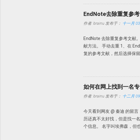
只要今后该文件夹内有新文献存入
时可以缺少部分内容，如摘要
EndNote去除重复参
命名：PDF Auto Renaming
作者:
brainu
发布于：
十一月 03,
件名都以原始名称。这样做的
文件夹内也是以这些名字命
EndNote 去除重复参考文
知道。 此处Endnote X7
献方法。 手动去重 1、在 End
PDF文档。 具体设置 Edit-
复的参考文献，然后选择保留哪一
Author + Year，今后导
定参考文献是否重复？此时需要设置
的PDF，以前导入的PDF无效。 P
者，发表年代，以及题目一样即
去重 其实我们完全可以把去重完全自动
duplicates」打勾，这
如何在网上找到一名专
作者:
brainu
发布于：
十二月 09,
今天看到网友 @ 秦迪 的
历还真不太好找，但是找一名
个信息。 名字叫埃弗森，但
情况下，我们暂且认为这个专