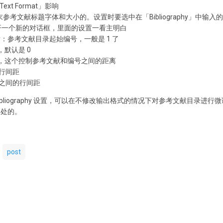
t Format」影响
控制文末参考文献标题字体和大小的。设置时要选中在「Bibliography」中输入
打开一个新的对话框，里面的设置一看主明白
iography：参考文献目录起始编号，一般是 1 了
量，默认是 0
挂量，这个控制参考文献和编号之间的距离
的行间距
献之间的行间距
igure Bibliography 设置，可以在不修改输出格式的情况下对参考文献目
用处的。
post