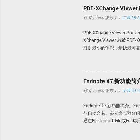
PDF-XChange Viewe
作者:
brainu
发布于：
二月 08, 2
PDF-XChange Viewer Pro
XChange Viewer 就被 P
终以最小的体积，最快最可靠
PDF 进行查看、创建、转换为 
操作。 本版特点 1. 绿色便
64 位操作系统。 使用方法 
文件夹，建议解压到一个特定
Endnote X7 新功能简
PDFX_Vwr_Port_OCR 
作者:
brainu
发布于：
十月 09, 2
Howsci.com_PDFXCha
的文件到 PDF-XChange 
Endnote X7 新功能简介
64 位操作系统，复制 X64 文件夹内的
与自动命名、参考文献群分组功能。下
https://pan.baidu.com/s/1
通过File-Import-Fil
要该文件夹的新的PDF下载，
Edit→Preferences-PD