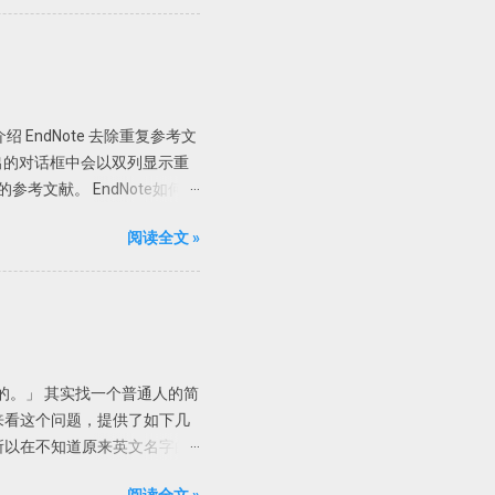
7 不能自动导入完整的资料，有
附件为最佳。 PDF自动重
ttachments添加的附件，PDF文
的组合。在Endnote存档
容。需要一个个的打开看看才
 EndNote 去除重复参考文
以根据设定的规则自动重命名新添加的
2、在弹出的对话框中会以双列显示重
己的喜好选择重命名方式，如上
参考文献。 EndNote如何判
ming Options功能之后导入
」 一般来讲，如果两篇文献的作
阅读全文 »
r」「Title」即可。 自动
matically discard
的参考文献丢弃。
的。」 其实找一个普通人的简
来看这个问题，提供了如下几
所以在不知道原来英文名字的
是课堂管理的。 现在我们就知