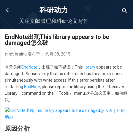
跳至主要内容
科研动力
关注文献管理和科研论文写作
EndNote出现This library appears to be
damaged怎么破
作者:
brainu
发布于：
八月 08, 2015
今天关闭
EndNote
，出现了如下错误：This
library
appears to be
damaged. Please verify that no other user has this library open
simultaneously with write access. If this error persists after
restarting
EndNote
, please repair the library using the 「Recover
Library」command on the 「Tools」 menu.这是怎么回事，如何解
决。
原因分析