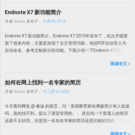
采用领先的优化和压缩技术、高级内存管理支持对 PDF 进行查看、
创建、转换为 Office 文档、添加编辑或修改、提取 PDF 图像、文
Endnote X7 新功能简介
本、为 PDF 文档添加水印、直接扫描到 PDF 等全能操作。 本版特点
作者:
brainu
发布于：
十月 09, 2013
1. 绿色便携，无需安装，解压即可使用； 中文界面； 特别版，可选
择使用免费版或者升级为 Pro 版； 支持 32 位和 64 位操作系统。 使
Endnote X7 新功能简介。Endnote X7 2013年发布了，此次升级更
用方法 PDFX_Vwr_Port 压缩文件中为主程序，解压到一个目录中。
新了很多内容，主要是加强了全文管理功能，包括PDF自动导入与
建议不要直接解压到根目录或者解压到当前文件夹，建议解压到一
自动命名、参考文献群分组功能。下面介绍一下Endnote X7 的主要
个特定文件夹，如 PDFXCview。此时是免费版，有一定广告，功能
更新功能。 PDF自动导入：PDF Auto Import Folder 以前可以通过
上有一定限制，但是一般使用无压力。 PDFX_Vwr_Port_OCR 压缩
阅读全文 »
File-Import-File或Fold功能导入文献或者目录。此次Endnote X7的
文件中为 OCR 识别文件，解压到 PDF-XChange Viewer 的目录文件
PDF自动导入更省事。可以为Endnote X7指定一个文件夹，只要该
即可使用文字识别。
文件夹的新的PDF下载，Endnote X7就可以自动导入，完全不用人
Howsci.com_PDFXChange_Viewer_PRO_Crack 压缩文件中是破解
如何在网上找到一名专家的简历
干预。省事吧！连手动导入都省了。 具体设置 进入
论据，根据自己操作系统的不同，复制 X86 或者 X64 文件夹内的文
作者:
brainu
发布于：
十二月 09, 2020
Edit→Preferences-PDF Handling，选择Enable automatic
件到 PDF-XChange Viewer 程序目录，替换 PDFXCview.exe 即可。
importing。在弹出的新窗口中选择自动导入的文件夹，然后确定即
注：如果是32 位操作系统，复制 X86 里面的文件，如果是 64 位操
今天看到网友 @ 秦迪 的留言，问「美国教育家埃弗森简介有人知道
可。 只要今后该文件夹内有新文献存入，Endnote X7 就可以自
作系统，复制 X64 文件夹内的文件。 下载地址
吗，真的找不到。提出了课堂管理的。」 其实找一个普通人的简历
动导入新的文献。 但是注意Endnote X7 不能自动导入完整的资料，
https://howsci.pipipan.com/fs/1583321-237058340 链接:
还真不太好找，但是找一名知名专家的简历还是比较好找的。下面
有时可以缺少部分内容，如摘要或者页码等等。此时需要手动补
https://pan.baidu.com/s/1jJyUD18 密码: a1un
说说如何查找专家的简历。 我们来看这个问题，提供了如下几个信
齐。因此我个人还是建议在线搜索然后添加附件为最佳。 PDF自动
阅读全文 »
息。 名字叫埃弗森，但也可能翻译错误，因为我们知道美国有个知