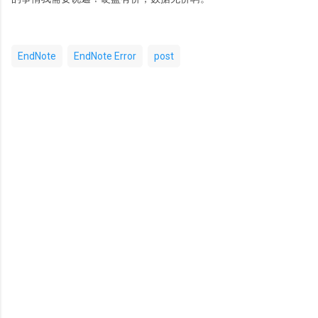
EndNote
EndNote Error
post
评
论