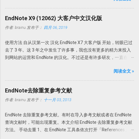
重命名：PDF Auto Renaming Options 以前通过File-Import-File或
名篮球明星就叫「艾弗森」。所以在不知道原来英文名字的情况
Fold功能导入的文献或者通过File Attachments添加的附件，PDF文
下，我们暂且认为这个专家就叫埃弗森吧。 关键词：美国教育学家
件名都以原始名称。这样做的坏外有很多，因为很多下载的文章名
EndNote X9 (12062) 大客户中文汉化版
提出了一个理论或者研究对象是课堂管理的。 现在我们就知道这三
称都是一些无意义的名字，如数字和字母的组合。在Endnote存档
作者:
brainu
发布于：
四月 06, 2019
点。如果我想找某个人，可能所知道的线索可能比这还要多。 下面
文件夹内也是以这些名字命名的。因此找起来很不方便。谁知道一
我们来借助搜索，不要度娘，度娘这辈子可能都找不到。也不需要
串数字和字母下面的文献是什么内容。需要一个个的打开看看才知
使用方法 自从汉第一次 汉化 EndNote X7 大客户版 开始，转眼已过
bing，因为bing中文就是中文，英文就是英文。我们需要借助伟大
道。 此处Endnote X7升级更新了可以自动重命名功能：PDF Auto
去了 3 年。这 3 年之中发生了许多事，我也没有更多的精力来投入
的Google同学。 在google里输入关键词「美国教育家埃弗森 课堂管
Renaming Options。可以根据设定的规则自动重命名新添加的PDF
到网站的运营和 EndNote 的汉化。不过还是有许多研友，一直在关
理」搜搜看。出来的结果如下 从这个搜索结果中我们可以推测到，
文档。 具体设置 Edit-Preferences-PDF Handling，即可选择自动重
注科研动力，一直在询问何时能再出 EndNote X9 的汉化版。诚于
埃弗森真名可能叫「Evertson,C」，有一本著作叫「有效地管理你
命名方式。可以根据自己的喜好选择重命名方式，如上Author +
阅读全文 »
此，抽空汉化了 EndNote X9 Bld 12062 大客户版。不过悲催的是，
的课堂——小学教师的课堂管理」，其他有用的信息较少。这本书还
Year，今后导入的文献就会均以作者+发表年代命名。 但是此功能
我发现还没有汉化完， EndNote X9 又更新了。不过也算是为了纪念
有另外两名作者，一个叫「emmer,e」。 我们再找个关键词搜索一
仅限于设置了PDF Auto Renaming Options功能之后导入的PDF，以
一下吧，还是放出来这个最初的 EndNote X9 的汉化版。 还是同以
下。以关键词「evertson,c emmer,e」进行搜索，发现 埃弗森 应该
EndNote去除重复参考文献
前导入的PDF无效。 PDF导入自动分组：PDF Import &...
前的汉化版一样，直接把 EndNote_X9_12062_chs.exe 复制到
叫「Carolyn M. Evertson」进行搜索，有用的信息更多了。 比如
作者:
brainu
发布于：
十一月 03, 2013
EndNote X9 的安装目录即可使用。如果双击
Carolyn M. Evertson Vanderbilt University | Vander Bilt ·
EndNote_X9_12062_chs.exe 会启动汉化版，如果双击
Department of Teaching and Learning 这更清楚了， Carolyn M.
EndNote 去除重复参考文献。有时在导入参考文献或者在 EndNote
EndNote.exe 会启动英文原版。 注意事项 本版本是基于 EndNote
Evertson 是 Vanderbilt University 教授，教学与研究系。继续增加
查询文献时，可能出现重复。本文介绍 EndNote 去除重复参考文献
X9 大客户版汉化，只能配合 EndNote X9 大客户版使用，其他版本
这些关键词，可以找到这么一个网页
方法。 手动去重 1、在 EndNote 工具条依次打开「References」
不能保证是否能用； 由于时间仓促，可能会有 bug，希望大家多多
（https://www.comp.org/ProgLeadership.html）。 简历差不多就
→「Find Duplicates」。 2、在弹出的对话框中会以双列显示重复的