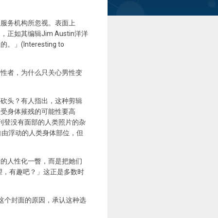
」
生服务机构所忽视。表面上
其编辑Jim Austin洋洋
eresting to
变性者，为什么只关心男性变
被砍头？有人指出，这种剪辑
遭受身体摧残的可能性要高
刊登没有面部的人类照片的杂
自由浮动的人类身体部位，但
活的人性化一瞥，而是把她们
望，有趣吧？」这正是多数时
选择这个封面的原因，承认这种选