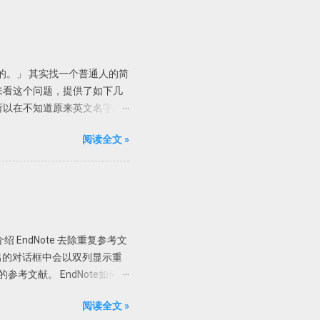
附件为最佳。 PDF自动重
ttachments添加的附件，PDF文
的组合。在Endnote存档
容。需要一个个的打开看看才
的。」 其实找一个普通人的简
以根据设定的规则自动重命名新添加的
来看这个问题，提供了如下几
己的喜好选择重命名方式，如上
所以在不知道原来英文名字的
ming Options功能之后导入
是课堂管理的。 现在我们就知
阅读全文 »
，度娘这辈子可能都找不到。
le里输入关键词「美国教育家埃
tson,C」，有一本著作叫
「emmer,e」。 我们再
Evertson」进行搜索，有用的
ing and Learning 这更清楚了，
 EndNote 去除重复参考文
找到这么一个网页
2、在弹出的对话框中会以双列显示重
找到范德堡大学的主页，进一步搜索该
参考文献。 EndNote如何判
55 Wyatt Center 65 VU
」 一般来讲，如果两篇文献的作
阅读全文 »
r」「Title」即可。 自动