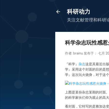
科研动力
关注文献管理和科研
科学杂志玩性感惹
作者:
brainu
发布于：
七月 20
『科学』
杂志
这是其最近出
学』采用这个封面的目的是
学』这次玩火烧身，对于这
上图是某份杂志某期的封面。
的科学家伙们仰为观止的高大上
看封面，它特写的是雅加达