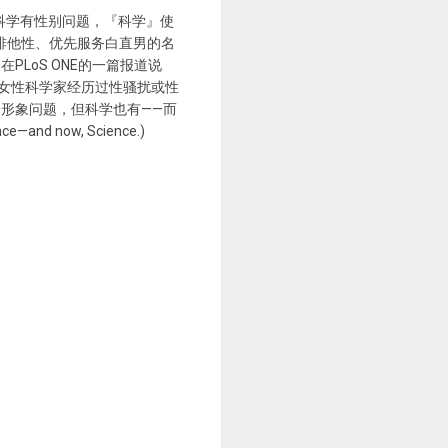
「科学有性别问题，『科学』使
出，科技领域有排他性、优先服务白直男的名
LoS ONE的一篇报道说
大约71%的女性科学家经历过性骚扰或性
形象问题，但科学也有——而
e—and now, Science.)