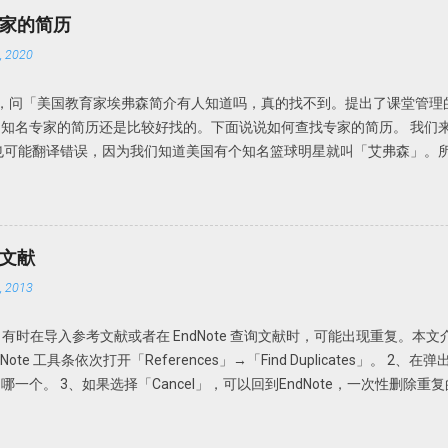
或者页码等等。此时需要手动补齐。因此我个人还是建议在线搜索然后添加
家的简历
 Options 以前通过File-Import-File或Fold功能导入的文献或者通过File A
 2020
坏外有很多，因为很多下载的文章名称都是一些无意义的名字，如数字和字母
名的。因此找起来很不方便。谁知道一串数字和字母下面的文献是什么内
留言，问「美国教育家埃弗森简介有人知道吗，真的找不到。提出了课堂管理
升级更新了可以自动重命名功能：PDF Auto Renaming Options。可
知名专家的简历还是比较好找的。下面说说如何查找专家的简历。 我们
Preferences-PDF Handling，即可选择自动重命名方式。可以根据自
也可能翻译错误，因为我们知道美国有个知名篮球明星就叫「艾弗森」。
入的文献就会均以作者+发表年代命名。 但是此功能仅限于设置了PDF Auto Rena
家就叫埃弗森吧。 关键词：美国教育学家 提出了一个理论或者研究对象
DF导入自动分组：PDF Import &...
，可能所知道的线索可能比这还要多。 下面我们来借助搜索，不要度娘
中文就是中文，英文就是英文。我们需要借助伟大的Google同学。 在goog
的结果如下 从这个搜索结果中我们可以推测到， 埃弗森真名可能叫「Ever
考文献
学教师的课堂管理」，其他有用的信息较少。这本书还有另外两名作者，一个叫
 2013
ertson,c emmer,e」进行搜索，发现 埃弗森 应该叫「Carolyn M. 
tson Vanderbilt University | Vander Bilt · Department of Teach
献。有时在导入参考文献或者在 EndNote 查询文献时，可能出现重复。本文介绍
 是 Vanderbilt University 教授，教学与研究系。继续增加这些关键词，可以
Note 工具条依次打开「References」→「Find Duplicates」。 
.org/ProgLeadership.html）。 简历差不多就这些了吧。甚至我们可以
个。 3、如果选择「Cancel」，可以回到EndNote，一次性删除重复的
多说了。 比如 carolyn.evertson@vanderbilt.edu (615) 343-09
一下。 依次选择「Edit」→「Preferences」→「Duplicates
找一知名人的简历并不是难事。如我们前面说过的， ...
可认为是一样的参考文献。因此，在弹出的对话框中选择「Author」「Yea