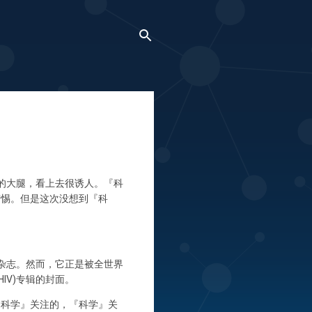
美女的大腿，看上去很诱人。『科
警惕。但是这次没想到『科
尚杂志。然而，它正是被全世界
IV)专辑的封面。
『科学』关注的，『科学』关