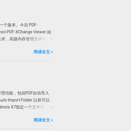
er 最后一个版本。今后 PDF-
PDF-XChange Viewer 始
技术、高级内存管理支持对
加水印、直接扫描到 PDF 等全能
阅读全文 »
 Pro 版； 支持 32 位和
直接解压到根目录或者解压到当前
限制，但是一般使用无压力。
可使用文字识别。
制 X86 或者 X64 文件夹内
，复制 X86 里面的文件，如果是
文管理功能，包括PDF自动导入
58340 链接:
mport Folder 以前可以
ndnote X7指定一个文件夹，只
了。 具体设置 进入
阅读全文 »
中选择自动导入的文件夹，然后确定即可。
7 不能自动导入完整的资料，有