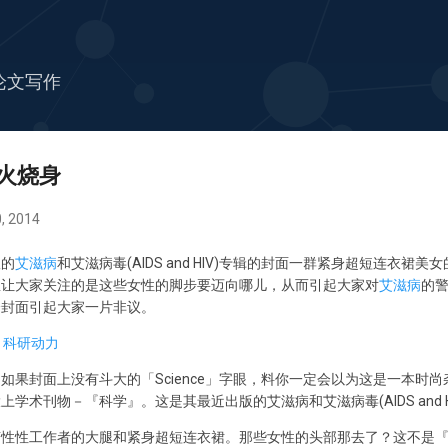
跳至主要内容
论文写作
火烧身
, 2014
版的
艾滋病
和艾滋病毒(AIDS and HIV)专辑的封面一群紧身超短连衣裙
想让大家关注的是这些女性的脚步要迈向哪儿，从而引起大家对
艾滋病
的
个封面引起大家一片非议。
如果封面上没有斗大的「Science」字眼，料你一定会以为这是一本时
学术刊物－『科学』。这是其最近出版的艾滋病和艾滋病毒(AIDS and H
变性性工作者的大腿和紧身超短连衣裙。那些女性的头部那去了？这不是