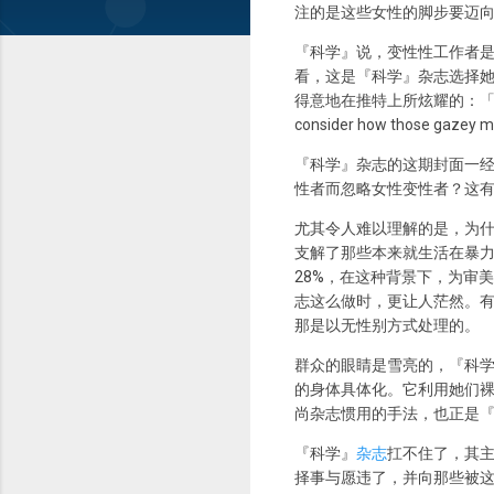
注的是这些女性的脚步要迈
『科学』说，变性性工作者
看，这是『科学』杂志选择她们
得意地在推特上所炫耀的：「想
consider how those gazey mal
『科学』杂志的这期封面一
性者而忽略女性变性者？这
尤其令人难以理解的是，为
支解了那些本来就生活在暴
28%，在这种背景下，为审
志这么做时，更让人茫然。有
那是以无性别方式处理的。
群众的眼睛是雪亮的，『科
的身体具体化。它利用她们裸
尚杂志惯用的手法，也正是『科
『科学』
杂志
扛不住了，其主编
择事与愿违了，并向那些被