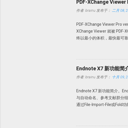
PDF-XChange Viewe
作者:
brainu
发布于：
二月 08, 2
PDF-XChange Viewer Pro
XChange Viewer 就被 P
终以最小的体积，最快最可靠
PDF 进行查看、创建、转换为 
操作。 本版特点 1. 绿色便
64 位操作系统。 使用方法 
文件夹，建议解压到一个特定
Endnote X7 新功能简
PDFX_Vwr_Port_OCR 
作者:
brainu
发布于：
十月 09, 2
Howsci.com_PDFXCha
的文件到 PDF-XChange 
Endnote X7 新功能简介
64 位操作系统，复制 X64 文件夹内的
与自动命名、参考文献群分组功能。下
https://pan.baidu.com/s/1
通过File-Import-Fil
要该文件夹的新的PDF下载，
Edit→Preferences-PD
只要今后该文件夹内有新文献存入