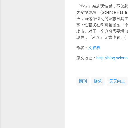
『科学』杂志玩性感，不仅惹
之变得更糟」(Science Has 
声，而这个特别的杂志对其主
事：性骚扰在科研领域是一个真实问题(S
攻击。对于一个迫切需要增加
现在，『科学』杂志也有。(Transgende
作者：
文双春
原文地址：
http://blog.scie
期刊
随笔
天天向上
评
论