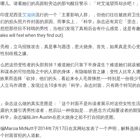
向哪儿。请看她们的高跟鞋旁边的那句醒目警示：「对艾滋望而却步吧！
是印度尼西亚
艾滋病
流行的一个「主要影响人群」，但他们往往被政府卫
的掐头照片作封面的原因。而事实上，『科学』杂志还有其它「歪念」，正如
想那些目不转睛的男性，当他们发现了真相后会有什么感觉，这是有趣的。」(Int
es will feel when they find out)
经亮相，立马招致攻击，真是事与愿违，惹火烧身。首先，如果真是关心
有性别歧视之嫌。
什么把这些变性者的头部剪掉？难道她们只靠下半身谋生？难道她们就该
力和谋杀的可怕危险之中的人群的身体，有隐喻斩首之嫌；变性人比常人
美效果而选择「砍掉」他们的头，看起来令人毛骨悚然——特别是一份很少
人立马作调查，发现过去10多年的『科学』杂志封面，只有两个特写的
学』杂志这么做的真实意图是：「这个封面不是向读者展示对这些女性生
露的大腿引诱男性读者，然后以一种假如是……的悬念方式颠覆读者的期
学』杂志编辑Jim Austin在惹火烧身之前不打自招的意图。
Marcia McNutt于2014年7月17日在其网站发表了一个声明，解释
这个封面冒犯的人道歉。