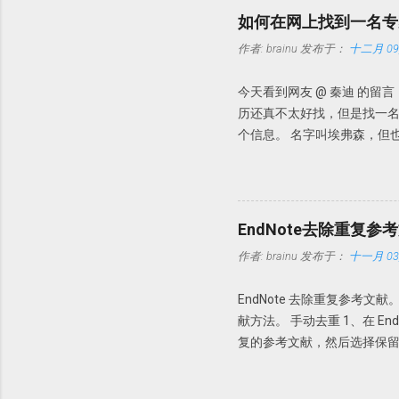
时可以缺少部分内容，如摘要
如何在网上找到一名专
命名：PDF Auto Renaming
作者:
brainu
发布于：
十二月 09,
件名都以原始名称。这样做的
文件夹内也是以这些名字命
今天看到网友 @ 秦迪 的
知道。 此处Endnote X7
历还真不太好找，但是找一名
PDF文档。 具体设置 Edit-
个信息。 名字叫埃弗森，但
Author + Year，今后导
情况下，我们暂且认为这个专
的PDF，以前导入的PDF无效。 P
道这三点。如果我想找某个人
也不需要bing，因为bing
弗森 课堂管理」搜搜看。出来
EndNote去除重复参
「有效地管理你的课堂——小
作者:
brainu
发布于：
十一月 03,
找个关键词搜索一下。以关键词「ev
信息更多了。 比如 Carolyn M. Ever
EndNote 去除重复参考文
Carolyn M. Evertson
献方法。 手动去重 1、在 End
（https://www.comp
复的参考文献，然后选择保留哪一
教授的信息，会发现更多有用的信息，在此不
定参考文献是否重复？此时需要设置
Mailbox: 541 总之，
者，发表年代，以及题目一样即