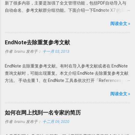
新了很多内容，主要是加强了全文管理功能，包括PDF自动导入与
建议不要直接解压到根目录或者解压到当前文件夹，建议解压到一
自动命名、参考文献群分组功能。下面介绍一下Endnote X7 的主要
个特定文件夹，如 PDFXCview。此时是免费版，有一定广告，功能
更新功能。 PDF自动导入：PDF Auto Import Folder 以前可以通过
上有一定限制，但是一般使用无压力。 PDFX_Vwr_Port_OCR 压缩
阅读全文 »
File-Import-File或Fold功能导入文献或者目录。此次Endnote X7的
文件中为 OCR 识别文件，解压到 PDF-XChange Viewer 的目录文件
PDF自动导入更省事。可以为Endnote X7指定一个文件夹，只要该
即可使用文字识别。
文件夹的新的PDF下载，Endnote X7就可以自动导入，完全不用人
Howsci.com_PDFXChange_Viewer_PRO_Crack 压缩文件中是破解
EndNote去除重复参考文献
干预。省事吧！连手动导入都省了。 具体设置 进入
论据，根据自己操作系统的不同，复制 X86 或者 X64 文件夹内的文
作者:
brainu
发布于：
十一月 03, 2013
Edit→Preferences-PDF Handling，选择Enable automatic
件到 PDF-XChange Viewer 程序目录，替换 PDFXCview.exe 即可。
importing。在弹出的新窗口中选择自动导入的文件夹，然后确定即
注：如果是32 位操作系统，复制 X86 里面的文件，如果是 64 位操
EndNote 去除重复参考文献。有时在导入参考文献或者在 EndNote
可。 只要今后该文件夹内有新文献存入，Endnote X7 就可以自
作系统，复制 X64 文件夹内的文件。 下载地址
查询文献时，可能出现重复。本文介绍 EndNote 去除重复参考文献
动导入新的文献。 但是注意Endnote X7 不能自动导入完整的资料，
https://howsci.pipipan.com/fs/1583321-237058340 链接:
方法。 手动去重 1、在 EndNote 工具条依次打开「References」
有时可以缺少部分内容，如摘要或者页码等等。此时需要手动补
https://pan.baidu.com/s/1jJyUD18 密码: a1un
→「Find Duplicates」。 2、在弹出的对话框中会以双列显示重复的
齐。因此我个人还是建议在线搜索然后添加附件为最佳。 PDF自动
阅读全文 »
参考文献，然后选择保留哪一个。 3、如果选择「Cancel」，可以
重命名：PDF Auto Renaming Options 以前通过File-Import-File或
回到EndNote，一次性删除重复的参考文献。 EndNote如何判定参
Fold功能导入的文献或者通过File Attachments添加的附件，PDF文
考文献是否重复？此时需要设置一下。 依次选择「Edit」
件名都以原始名称。这样做的坏外有很多，因为很多下载的文章名
如何在网上找到一名专家的简历
→「Preferences」→「Duplicates」 一般来讲，如果两篇文献的作
称都是一些无意义的名字，如数字和字母的组合。在Endnote存档
作者:
brainu
发布于：
十二月 09, 2020
者，发表年代，以及题目一样即可认为是一样的参考文献。因此，
文件夹内也是以这些名字命名的。因此找起来很不方便。谁知道一
在弹出的对话框中选择「Author」「Year」「Title」即可。 自动去
串数字和字母下面的文献是什么内容。需要一个个的打开看看才知