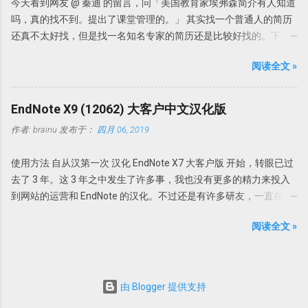
今天看到网友 @ 秦迪 的留言，问「美国教育家埃弗森简介有人知道
重 其实我们完全可以把去重完全自动化。 依次打开Edit」
道。 此处Endnote X7升级更新了可以自动重命名功能：PDF Auto
吗，真的找不到。提出了课堂管理的。」 其实找一个普通人的简历
→「Preferences」→「Duplicates」，选择「Atuomatically
Renaming Options。可以根据设定的规则自动重命名新添加的PDF
还真不太好找，但是找一名知名专家的简历还是比较好找的。下面
discard duplicates」打勾，这样， EndNote 在查询文献或者导入文
文档。 具体设置 Edit-Preferences-PDF Handling，即可选择自动重
说说如何查找专家的简历。 我们来看这个问题，提供了如下几个信
时，如果发现有重复，就会自动把重复的参考文献丢弃。
命名方式。可以根据自己的喜好选择重命名方式，如上Author +
阅读全文 »
息。 名字叫埃弗森，但也可能翻译错误，因为我们知道美国有个知
Year，今后导入的文献就会均以作者+发表年代命名。 但是此功能
名篮球明星就叫「艾弗森」。所以在不知道原来英文名字的情况
仅限于设置了PDF Auto Renaming Options功能之后导入的PDF，以
下，我们暂且认为这个专家就叫埃弗森吧。 关键词：美国教育学家
EndNote X9 (12062) 大客户中文汉化版
前导入的PDF无效。 PDF导入自动分组：PDF Import &...
提出了一个理论或者研究对象是课堂管理的。 现在我们就知道这三
作者:
brainu
发布于：
四月 06, 2019
点。如果我想找某个人，可能所知道的线索可能比这还要多。 下面
我们来借助搜索，不要度娘，度娘这辈子可能都找不到。也不需要
使用方法 自从汉第一次 汉化 EndNote X7 大客户版 开始，转眼已过
bing，因为bing中文就是中文，英文就是英文。我们需要借助伟大
去了 3 年。这 3 年之中发生了许多事，我也没有更多的精力来投入
的Google同学。 在google里输入关键词「美国教育家埃弗森 课堂管
到网站的运营和 EndNote 的汉化。不过还是有许多研友，一直在关
理」搜搜看。出来的结果如下 从这个搜索结果中我们可以推测到，
注科研动力，一直在询问何时能再出 EndNote X9 的汉化版。诚于
埃弗森真名可能叫「Evertson,C」，有一本著作叫「有效地管理你
阅读全文 »
此，抽空汉化了 EndNote X9 Bld 12062 大客户版。不过悲催的是，
的课堂——小学教师的课堂管理」，其他有用的信息较少。这本书还
我发现还没有汉化完， EndNote X9 又更新了。不过也算是为了纪念
有另外两名作者，一个叫「emmer,e」。 我们再找个关键词搜索一
一下吧，还是放出来这个最初的 EndNote X9 的汉化版。 还是同以
下。以关键词「evertson,c emmer,e」进行搜索，发现 埃弗森 应该
前的汉化版一样，直接把 EndNote_X9_12062_chs.exe 复制到
叫「Carolyn M. Evertson」进行搜索，有用的信息更多了。 比如
由 Blogger 提供支持
EndNote X9 的安装目录即可使用。如果双击
Carolyn M. Evertson Vanderbilt University | Vander Bilt ·