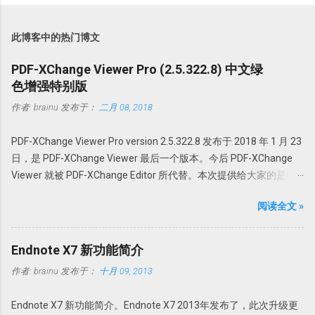
此博客中的热门博文
PDF-XChange Viewer Pro (2.5.322.8) 中文绿
色增强特别版
作者:
brainu
发布于：
二月 08, 2018
PDF-XChange Viewer Pro version 2.5.322.8 发布于 2018 年 1 月 23
日，是 PDF-XChange Viewer 最后一个版本。今后 PDF-XChange
Viewer 就被 PDF-XChange Editor 所代替。本次提供给大家的是中
文绿色特别增强版。@howsci PDF-XChange Viewer 始终以最小的
阅读全文 »
体积，最快最可靠的性能为用户创建世界最佳的 PDF 全能软件。它
采用领先的优化和压缩技术、高级内存管理支持对 PDF 进行查看、
创建、转换为 Office 文档、添加编辑或修改、提取 PDF 图像、文
Endnote X7 新功能简介
本、为 PDF 文档添加水印、直接扫描到 PDF 等全能操作。 本版特点
作者:
brainu
发布于：
十月 09, 2013
1. 绿色便携，无需安装，解压即可使用； 中文界面； 特别版，可选
择使用免费版或者升级为 Pro 版； 支持 32 位和 64 位操作系统。 使
Endnote X7 新功能简介。Endnote X7 2013年发布了，此次升级更
用方法 PDFX_Vwr_Port 压缩文件中为主程序，解压到一个目录中。