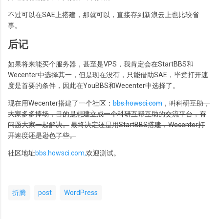
不过可以在SAE上搭建，那就可以，直接存到新浪云上也比较省
事。
后记
如果将来能买个服务器，甚至是VPS，我肯定会在StartBBS和
Wecenter中选择其一，但是现在没有，只能借助SAE，毕竟打开速
度是首要的条件，因此在YouBBS和Wecenter中选择了。
现在用Wecenter搭建了一个社区：
bbs.howsci.com
，
叫科研互助，
大家多多捧场，目的是想建立成一个科研互帮互助的交流平台，有
问题大家一起解决。
最终决定还是用StartBBS搭建，Wecenter打
开速度还是逊色了些。
社区地址
bbs.howsci.com
,
欢迎测试。
折腾
post
WordPress
评