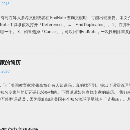
 2013
坏外有很多，因为很多下载的文章名称都是一些无意义的名字，如数字和字母
名的。因此找起来很不方便。谁知道一串数字和字母下面的文献是什么内
献。有时在导入参考文献或者在 EndNote 查询文献时，可能出现重复。本文介绍
升级更新了可以自动重命名功能：PDF Auto Renaming Options。可
Note 工具条依次打开「References」→「Find Duplicates」。 
Preferences-PDF Handling，即可选择自动重命名方式。可以根据自
个。 3、如果选择「Cancel」，可以回到EndNote，一次性删除重复的
入的文献就会均以作者+发表年代命名。 但是此功能仅限于设置了PDF Auto Rena
一下。 依次选择「Edit」→「Preferences」→「Duplicates
DF导入自动分组：PDF Import &...
可认为是一样的参考文献。因此，在弹出的对话框中选择「Author」「Yea
化。 依次打开Edit」→「Preferences」→「Duplicates」，选择「Atuo
样， EndNote 在查询文献或者导入文时，如果发现有重复，就会自动把重复
家的简历
 2020
留言，问「美国教育家埃弗森简介有人知道吗，真的找不到。提出了课堂管理
知名专家的简历还是比较好找的。下面说说如何查找专家的简历。 我们
也可能翻译错误，因为我们知道美国有个知名篮球明星就叫「艾弗森」。
家就叫埃弗森吧。 关键词：美国教育学家 提出了一个理论或者研究对象
，可能所知道的线索可能比这还要多。 下面我们来借助搜索，不要度娘
中文就是中文，英文就是英文。我们需要借助伟大的Google同学。 在goog
的结果如下 从这个搜索结果中我们可以推测到， 埃弗森真名可能叫「Ever