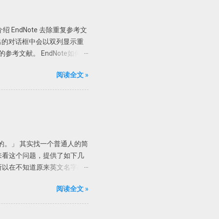
的组合。在Endnote存档
容。需要一个个的打开看看才
 EndNote 去除重复参考文
以根据设定的规则自动重命名新添加的
2、在弹出的对话框中会以双列显示重
己的喜好选择重命名方式，如上
参考文献。 EndNote如何判
ming Options功能之后导入
」 一般来讲，如果两篇文献的作
阅读全文 »
r」「Title」即可。 自动
matically discard
的参考文献丢弃。
的。」 其实找一个普通人的简
来看这个问题，提供了如下几
所以在不知道原来英文名字的
是课堂管理的。 现在我们就知
阅读全文 »
，度娘这辈子可能都找不到。
le里输入关键词「美国教育家埃
tson,C」，有一本著作叫