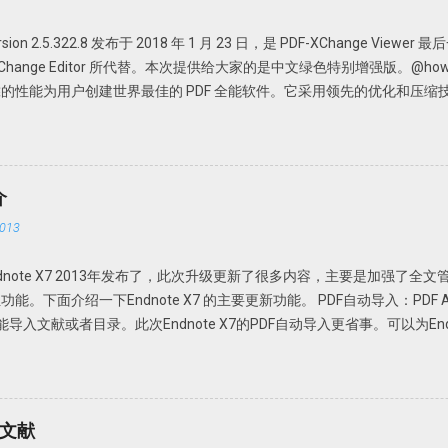
 version 2.5.322.8 发布于 2018 年 1 月 23 日，是 PDF-XChange View
DF-XChange Editor 所代替。本次提供给大家的是中文绿色特别增强版。@howsci 
的性能为用户创建世界最佳的 PDF 全能软件。它采用领先的优化和压缩
Office 文档、添加编辑或修改、提取 PDF 图像、文本、为 PDF 文档添
携，无需安装，解压即可使用； 中文界面； 特别版，可选择使用免费版或者升级为
PDFX_Vwr_Port 压缩文件中为主程序，解压到一个目录中。建议不要
文件夹，如 PDFXCview。此时是免费版，有一定广告，功能上有一定
介
压缩文件中为 OCR 识别文件，解压到 PDF-XChange Viewer 的目录文件即
013
nge_Viewer_PRO_Crack 压缩文件中是破解论据，根据自己操作系统的不同，复
Viewer 程序目录，替换 PDFXCview.exe 即可。注：如果是32 位操作系统
。Endnote X7 2013年发布了，此次升级更新了很多内容，主要是加强了全
文件。 下载地址 https://howsci.pipipan.com/fs/1583321-2370
面介绍一下Endnote X7 的主要更新功能。 PDF自动导入：PDF Auto I
jJyUD18 密码: a1un
e或Fold功能导入文献或者目录。此次Endnote X7的PDF自动导入更省事。可以为E
Endnote X7就可以自动导入，完全不用人干预。省事吧！连手动导入都省
F Handling，选择Enable automatic importing。在弹出的新窗口
，Endnote X7 就可以自动导入新的文献。 但是注意Endnote X
或者页码等等。此时需要手动补齐。因此我个人还是建议在线搜索然后添加
考文献
 Options 以前通过File-Import-File或Fold功能导入的文献或者通过File A