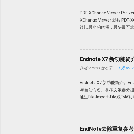
PDF-XChange Viewer Pro
XChange Viewer 就被 P
终以最小的体积，最快最可靠
PDF 进行查看、创建、转换为 
操作。 本版特点 1. 绿色便
64 位操作系统。 使用方法 
文件夹，建议解压到一个特定
Endnote X7 新功能简
PDFX_Vwr_Port_OCR 
作者:
brainu
发布于：
十月 09, 2
Howsci.com_PDFXCha
的文件到 PDF-XChange 
Endnote X7 新功能简介
64 位操作系统，复制 X64 文件夹内的
与自动命名、参考文献群分组功能。下
https://pan.baidu.com/s/1
通过File-Import-Fil
要该文件夹的新的PDF下载，
Edit→Preferences-PD
只要今后该文件夹内有新文献存入
时可以缺少部分内容，如摘要
EndNote去除重复参
命名：PDF Auto Renaming