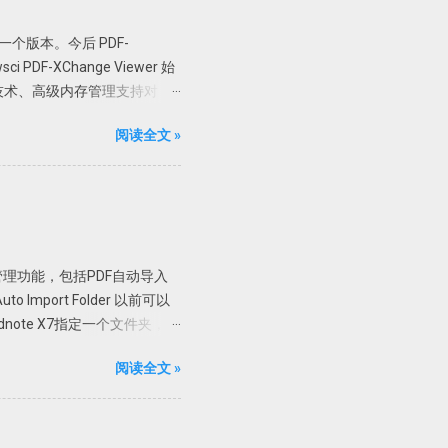
er 最后一个版本。今后 PDF-
PDF-XChange Viewer 始
技术、高级内存管理支持对
加水印、直接扫描到 PDF 等全能
阅读全文 »
 Pro 版； 支持 32 位和
直接解压到根目录或者解压到当前
限制，但是一般使用无压力。
可使用文字识别。
制 X86 或者 X64 文件夹内
，复制 X86 里面的文件，如果是
文管理功能，包括PDF自动导入
58340 链接:
mport Folder 以前可以
ndnote X7指定一个文件夹，只
了。 具体设置 进入
阅读全文 »
中选择自动导入的文件夹，然后确定即可。
7 不能自动导入完整的资料，有
附件为最佳。 PDF自动重
ttachments添加的附件，PDF文