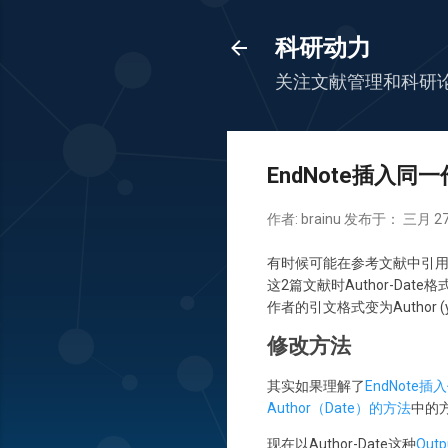
科研动力
关注文献管理和科研
EndNote插入同一
作者:
brainu
发布于：
三月 27
有时候可能在参考文献中引用
这2篇文献时Author-Date
作者的引文格式变为Author (y
修改方法
其实如果理解了
EndNote
Author（Date）的方法
中的
现在以Author-Date这种
Outp