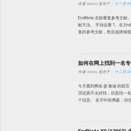
作者:
brainu
发布于：
十一月 03,
件名都以原始名称。这样做的
文件夹内也是以这些名字命
EndNote 去除重复参考文
知道。 此处Endnote X7
献方法。 手动去重 1、在 End
PDF文档。 具体设置 Edit-
复的参考文献，然后选择保留哪一
Author + Year，今后导
定参考文献是否重复？此时需要设置
的PDF，以前导入的PDF无效。 P
者，发表年代，以及题目一样即
去重 其实我们完全可以把去重完全自动
duplicates」打勾，这
如何在网上找到一名专
作者:
brainu
发布于：
十二月 09,
今天看到网友 @ 秦迪 的
历还真不太好找，但是找一名
个信息。 名字叫埃弗森，但
情况下，我们暂且认为这个专
道这三点。如果我想找某个人
也不需要bing，因为bing
弗森 课堂管理」搜搜看。出来