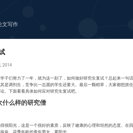
跳至主要内容
论文写作
试
, 2014
位学子们努力了一年，就为这一刻了，如何做好研究生复试？总起来一句
尤其是调剂生，竞争比一志愿的学生还要大。最后一颗稻草，大家都想抓
共论。下面看看具体如何应对研究生复试吧。
欢什么样的研究僧
现得很阳光，这是一个很好的素质，反映了健康的心理和坦然的态度。在
人振奋。花季年龄的青年男女，要阳光。