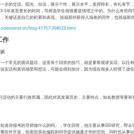
进一步的交流。阳光、自信，展示个性，展示水平，发挥特长，有礼有节
3-5年甚至更长的时间，导师选学生很慎重是情理之中的。为什么有些同
，关键还是自己的积累和表现。 祝福那些获得入场卷的同学，也祝福那
og.sciencenet.cn/blog-41757-308525.html
工作
认识
是一个常见的面试题目。这里有个回答的技巧，就是要客观讲实话。以往
而说实话和真切感受和想法，可能会得到加分，因为现在很多人听惯了虚
学习活动的主要行政所属，因此对其发展历史，主要特点，知名教授等要有
知道你报考的导师做什么的吗」，学生回答，他主要从事GIS研究，即从
从事软件开发，给那些喜欢编程的同学提供施展才华的空间，同时也从事