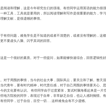
般是阅读和理解，这是今年研究生们的强项。有些同学运用英语的能力很
是一种工具，工具就是要用的，所以阅读理解和写作是很重要的能力，学
确理解文献，是很遗憾的事情。
对于有些问题，难免学生是不知道的或者不清楚的，或者没有理解的，这
，更不要虚头八脑、闪乎其词的回答。
。这是一个很好的素质。对于一些提问，如果能够快速综合，回答逻辑性
点。对于周围的事情，当今的社会大事，国际风云，要关注和了解。整天
。当代青年，要有时代精神，时代责任感，对于自己周围的事情要关心、
今的文化要有认识。 有些同学由于过度紧张，复试时脑海看起来是一片
有些地方院校的同学，表现过于自卑，非常缺乏自信，也让人感到惋惜。
有些同学，过于自信，目空一切… …这样难免会有不少遗憾。