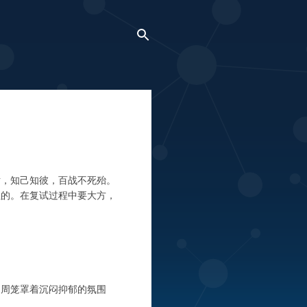
话，知己知彼，百战不死殆。
住的。在复试过程中要大方，
四周笼罩着沉闷抑郁的氛围