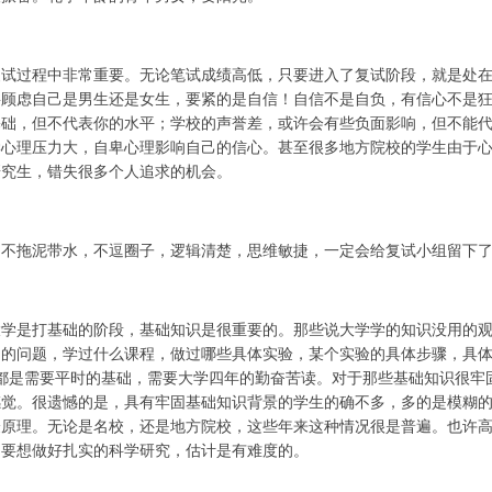
复试过程中非常重要。无论笔试成绩高低，只要进入了复试阶段，就是处
要顾虑自己是男生还是女生，要紧的是自信！自信不是自负，有信心不是
基础，但不代表你的水平；学校的声誉差，或许会有些负面影响，但不能
学心理压力大，自卑心理影响自己的信心。甚至很多地方院校的学生由于
研究生，错失很多个人追求的机会。
、不拖泥带水，不逗圈子，逻辑清楚，思维敏捷，一定会给复试小组留下
大学是打基础的阶段，基础知识是很重要的。那些说大学学的知识没用的
础的问题，学过什么课程，做过哪些具体实验，某个实验的具体步骤，具
些都是需要平时的基础，需要大学四年的勤奋苦读。对于那些基础知识很牢
感觉。很遗憾的是，具有牢固基础知识背景的学生的确不多，多的是模糊
验原理。无论是名校，还是地方院校，这些年来这种情况很是普遍。也许
，要想做好扎实的科学研究，估计是有难度的。