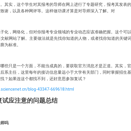
会。其实，这个学生对其报考的导师在网上进行了专题研究，报考其发表
的致谢，以及各种网评等。这样做功课才算是对导师深入了解。对
电子化，网络化，但对你报考专业领域的专业动态应该准确把握。这个可
I等文献网站了解。主要做法就是先找你知道的人物，或者找你知道的关键
轮廓为标准。
，哪些只是一个方面，不能当成真的，要获取官方消息才是正道。其实，
长后系主任，这里每年的接访信息量远小于大学有关部门，同时掌握招生
咋找？如果连这个都找不到，还好意思参加复试？
og.sciencenet.cn/blog-43347-669618.html
复试应注意的问题总结
导师吗