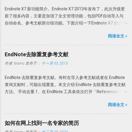
择使用免费版或者升级为 Pro 版； 支持 32 位和 64 位操作系统。 使
Endnote X7 新功能简介。Endnote X7 2013年发布了，此次升级更
用方法 PDFX_Vwr_Port 压缩文件中为主程序，解压到一个目录中。
新了很多内容，主要是加强了全文管理功能，包括PDF自动导入与
建议不要直接解压到根目录或者解压到当前文件夹，建议解压到一
自动命名、参考文献群分组功能。下面介绍一下Endnote X7 的主要
个特定文件夹，如 PDFXCview。此时是免费版，有一定广告，功能
更新功能。 PDF自动导入：PDF Auto Import Folder 以前可以通过
上有一定限制，但是一般使用无压力。 PDFX_Vwr_Port_OCR 压缩
阅读全文 »
File-Import-File或Fold功能导入文献或者目录。此次Endnote X7的
文件中为 OCR 识别文件，解压到 PDF-XChange Viewer 的目录文件
PDF自动导入更省事。可以为Endnote X7指定一个文件夹，只要该
即可使用文字识别。
文件夹的新的PDF下载，Endnote X7就可以自动导入，完全不用人
Howsci.com_PDFXChange_Viewer_PRO_Crack 压缩文件中是破解
EndNote去除重复参考文献
干预。省事吧！连手动导入都省了。 具体设置 进入
论据，根据自己操作系统的不同，复制 X86 或者 X64 文件夹内的文
作者:
brainu
发布于：
十一月 03, 2013
Edit→Preferences-PDF Handling，选择Enable automatic
件到 PDF-XChange Viewer 程序目录，替换 PDFXCview.exe 即可。
importing。在弹出的新窗口中选择自动导入的文件夹，然后确定即
注：如果是32 位操作系统，复制 X86 里面的文件，如果是 64 位操
EndNote 去除重复参考文献。有时在导入参考文献或者在 EndNote
可。 只要今后该文件夹内有新文献存入，Endnote X7 就可以自
作系统，复制 X64 文件夹内的文件。 下载地址
查询文献时，可能出现重复。本文介绍 EndNote 去除重复参考文献
动导入新的文献。 但是注意Endnote X7 不能自动导入完整的资料，
https://howsci.pipipan.com/fs/1583321-237058340 链接:
方法。 手动去重 1、在 EndNote 工具条依次打开「References」
有时可以缺少部分内容，如摘要或者页码等等。此时需要手动补
https://pan.baidu.com/s/1jJyUD18 密码: a1un
→「Find Duplicates」。 2、在弹出的对话框中会以双列显示重复的
齐。因此我个人还是建议在线搜索然后添加附件为最佳。 PDF自动
阅读全文 »
参考文献，然后选择保留哪一个。 3、如果选择「Cancel」，可以
重命名：PDF Auto Renaming Options 以前通过File-Import-File或
回到EndNote，一次性删除重复的参考文献。 EndNote如何判定参
Fold功能导入的文献或者通过File Attachments添加的附件，PDF文
考文献是否重复？此时需要设置一下。 依次选择「Edit」
件名都以原始名称。这样做的坏外有很多，因为很多下载的文章名
如何在网上找到一名专家的简历
→「Preferences」→「Duplicates」 一般来讲，如果两篇文献的作
称都是一些无意义的名字，如数字和字母的组合。在Endnote存档
作者:
brainu
发布于：
十二月 09, 2020