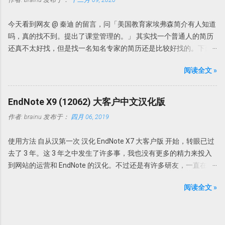
者，发表年代，以及题目一样即可认为是一样的参考文献。因此，
文件夹内也是以这些名字命名的。因此找起来很不方便。谁知道一
在弹出的对话框中选择「Author」「Year」「Title」即可。 自动去
串数字和字母下面的文献是什么内容。需要一个个的打开看看才知
今天看到网友 @ 秦迪 的留言，问「美国教育家埃弗森简介有人知道
重 其实我们完全可以把去重完全自动化。 依次打开Edit」
道。 此处Endnote X7升级更新了可以自动重命名功能：PDF Auto
吗，真的找不到。提出了课堂管理的。」 其实找一个普通人的简历
→「Preferences」→「Duplicates」，选择「Atuomatically
Renaming Options。可以根据设定的规则自动重命名新添加的PDF
还真不太好找，但是找一名知名专家的简历还是比较好找的。下面
discard duplicates」打勾，这样， EndNote 在查询文献或者导入文
文档。 具体设置 Edit-Preferences-PDF Handling，即可选择自动重
说说如何查找专家的简历。 我们来看这个问题，提供了如下几个信
时，如果发现有重复，就会自动把重复的参考文献丢弃。
命名方式。可以根据自己的喜好选择重命名方式，如上Author +
阅读全文 »
息。 名字叫埃弗森，但也可能翻译错误，因为我们知道美国有个知
Year，今后导入的文献就会均以作者+发表年代命名。 但是此功能
名篮球明星就叫「艾弗森」。所以在不知道原来英文名字的情况
仅限于设置了PDF Auto Renaming Options功能之后导入的PDF，以
下，我们暂且认为这个专家就叫埃弗森吧。 关键词：美国教育学家
EndNote X9 (12062) 大客户中文汉化版
前导入的PDF无效。 PDF导入自动分组：PDF Import &...
提出了一个理论或者研究对象是课堂管理的。 现在我们就知道这三
作者:
brainu
发布于：
四月 06, 2019
点。如果我想找某个人，可能所知道的线索可能比这还要多。 下面
我们来借助搜索，不要度娘，度娘这辈子可能都找不到。也不需要
使用方法 自从汉第一次 汉化 EndNote X7 大客户版 开始，转眼已过
bing，因为bing中文就是中文，英文就是英文。我们需要借助伟大
去了 3 年。这 3 年之中发生了许多事，我也没有更多的精力来投入
的Google同学。 在google里输入关键词「美国教育家埃弗森 课堂管
到网站的运营和 EndNote 的汉化。不过还是有许多研友，一直在关
理」搜搜看。出来的结果如下 从这个搜索结果中我们可以推测到，
注科研动力，一直在询问何时能再出 EndNote X9 的汉化版。诚于
埃弗森真名可能叫「Evertson,C」，有一本著作叫「有效地管理你
阅读全文 »
此，抽空汉化了 EndNote X9 Bld 12062 大客户版。不过悲催的是，
的课堂——小学教师的课堂管理」，其他有用的信息较少。这本书还
我发现还没有汉化完， EndNote X9 又更新了。不过也算是为了纪念
有另外两名作者，一个叫「emmer,e」。 我们再找个关键词搜索一
一下吧，还是放出来这个最初的 EndNote X9 的汉化版。 还是同以
下。以关键词「evertson,c emmer,e」进行搜索，发现 埃弗森 应该