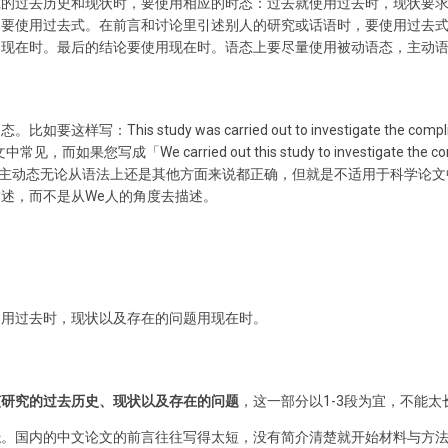
究的过去历史和现状时，要使用相应的时态：过去就使用过去时，现状要
，要使用过去式。在前言和讨论里引述别人的研究或话语时，要使用过去
用现在时。最后的结论要使用现在时。语态上要尽量使用被动语态，主动
his study was carried out to investigate the complication
见，而如果您写成「We carried out this study to investigate the compli
zation」, 这种主动态无论从语法上还是其他方面来说都正确，但就是不适用于科
述，而不是从We人的角度去描述。
的用过去时，现状以及存在的问题用现在时。
该研究的过去历史、现状以及存在的问题
，这一部分以1-3段为宜，不能太
长
。国内的中文论文的前言往往写得太短，没有简介清楚就开始材料与方