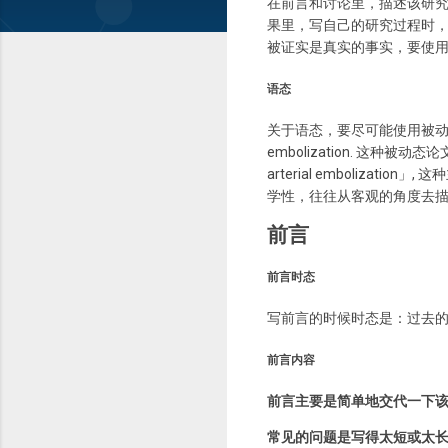
在前言和讨论里，描述该研
果里，写自己的研究过程时
被证实是真实的事实，要使
语态
关于语态，要尽可能使用被动态。比如要这样写：T
embolization. 这种被动态论文中常
arterial emboli
学性，往往从客观的角度去描
前言
前言时态
写前言的时候时态是：过去
前言内容
前言主要是简单地交代一下
常见的问题是写得太短或太