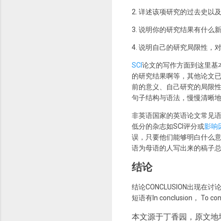
2. 详述该项研究的过去史
3. 说明你的研究结果有什
4. 说明自己的研究局限性
SCI
论文的写作方面到这里基
的研究结果啊等，其他论文
前的意义、自己研究的局限
句子结构与语法，慢慢清晰
非英语国家的英语论文常见
低分的杂志如SCI评分或
影响
误，只要他们能够明白什么
语为母语的人写出来的稿子
结论
结论CONCLUSION出
短语有In conclusion， To co
本文源于丁香园，原文地