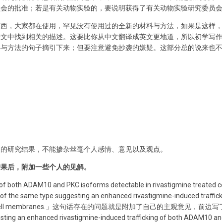
员会的批准；若是有关动物实验的，要说明获得了有关动物实验研究委员
东西，大家都在使用，罕见没有使用过的全新的材料与方法，如果是这样
论文中找到相关的描述。这要比你从中文翻译成英文更地道，所以初学写
料与方法的句子摘引下来；但要注意避免抄袭的嫌疑。这部分总的说来也
己的研究结果，不能掺杂丝毫个人感情、意见以及观点。
结果后，附加一些个人的见解。
ADAM10 and PKC isoforms detectable in rivastigmine treated cells
ls of the same type suggesting an enhanced rivastigmine-induced traff
rds the cell membranes.」这句话存在的问题就是附加了自己的主观意
 enhanced rivastigmine-induced trafficking of both ADAM10 and 