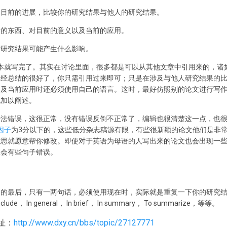
以及目前的进展，比较你的研究结果与他人的研究结果。
么新的东西、对目前的意义以及当前的应用。
，对研究结果可能产生什么影响。
本就写完了。其实在讨论里面，很多都是可以从其他文章中引用来的，诸
已经总结的很好了，你只需引用过来即可；只是在涉及与他人研究结果的
性及当前应用时还必须使用自己的语言。这时，最好仿照别的论文进行写
地加以阐述。
语法错误，这很正常，没有错误反倒不正常了，编辑也很清楚这一点，也
因子
为3分以下的，这些低分杂志稿源有限，有些很新颖的论文他们是非
意思就愿意帮你修改。即使对于英语为母语的人写出来的论文也会出现一
总会有些句子错误。
现在讨论的最后，只有一两句话，必须使用现在时，实际就是重复一下你的研究
nclude， In general， In brief， In summary， To summarize，等等。
址：
http://www.dxy.cn/bbs/topic/27127771