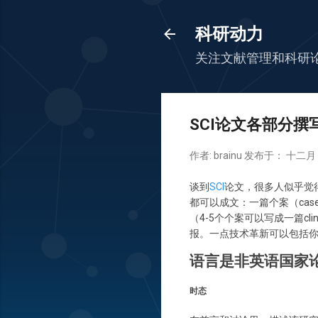
科研动力
关注文献管理和科研
SCI论文各部分
作者:
brainu
发布于：
十二月 2
谈到
SCI
论文，很多人似乎觉
都可以成文：一篇个案（case repor
（4-5个个案可以写成一篇cli
报。一点技术革新可以包括
语言是非英语国家
时态