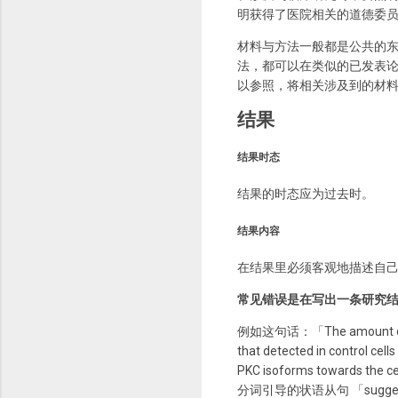
明获得了医院相关的道德委
材料与方法一般都是公共的
法，都可以在类似的已发表
以参照，将相关涉及到的材
结果
结果时态
结果的时态应为过去时。
结果内容
在结果里必须客观地描述自
常见错误是在写出一条研究
例如这句话：「The amount of both 
that detected in control cel
PKC isoforms towa
分词引导的状语从句 「suggesting an