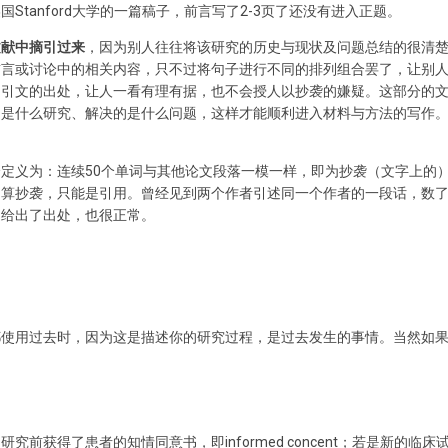
Stanford大学的一篇稿子，前言写了2-3页了还没有进入正题。
文献中摘引过来
，因为别人往往将该研究的历史与现状及问题总结的很清
前言或讨论中的相关内容，只不过将句子进行不同的排列组合罢了，让别
出引文的出处，让人一看有理有据，也不会授人以抄袭的嫌疑。这部分的
的是什么研究、解决的是什么问题，这样才能顺利进入材料与方法的写作
个定义为：连续50个单词与其他论文段落一模一样，即为抄袭（文字上的
算抄袭，只能是引用。曾经见到两个作者引述同一个作者的一段话，数了
边给出了出处，也很正常。
都使用过去时，因为这是描述你的研究过程，是过去发生的事情。当然如
究前获得了患者的知情同意书，即informed concent；若是新的临