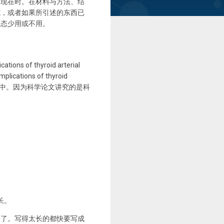
求现在时。在材料与方法、结
式，或者如果所引述的东西已
语态少用或不用。
s of thyroid arterial
cations of thyroid
学论文中。因为科学论文讲究的是科
长。
法了。写得太长的都快要写成