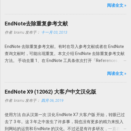
齐。因此我个人还是建议在线搜索然后添加附件为最佳。 PDF自动
阅读全文 »
息。 名字叫埃弗森，但也可能翻译错误，因为我们知道美国有个知
重命名：PDF Auto Renaming Options 以前通过File-Import-File或
名篮球明星就叫「艾弗森」。所以在不知道原来英文名字的情况
Fold功能导入的文献或者通过File Attachments添加的附件，PDF文
下，我们暂且认为这个专家就叫埃弗森吧。 关键词：美国教育学家
件名都以原始名称。这样做的坏外有很多，因为很多下载的文章名
EndNote去除重复参考文献
提出了一个理论或者研究对象是课堂管理的。 现在我们就知道这三
称都是一些无意义的名字，如数字和字母的组合。在Endnote存档
作者:
brainu
发布于：
十一月 03, 2013
点。如果我想找某个人，可能所知道的线索可能比这还要多。 下面
文件夹内也是以这些名字命名的。因此找起来很不方便。谁知道一
我们来借助搜索，不要度娘，度娘这辈子可能都找不到。也不需要
串数字和字母下面的文献是什么内容。需要一个个的打开看看才知
EndNote 去除重复参考文献。有时在导入参考文献或者在 EndNote
bing，因为bing中文就是中文，英文就是英文。我们需要借助伟大
道。 此处Endnote X7升级更新了可以自动重命名功能：PDF Auto
查询文献时，可能出现重复。本文介绍 EndNote 去除重复参考文献
的Google同学。 在google里输入关键词「美国教育家埃弗森 课堂管
Renaming Options。可以根据设定的规则自动重命名新添加的PDF
方法。 手动去重 1、在 EndNote 工具条依次打开「References」
理」搜搜看。出来的结果如下 从这个搜索结果中我们可以推测到，
文档。 具体设置 Edit-Preferences-PDF Handling，即可选择自动重
→「Find Duplicates」。 2、在弹出的对话框中会以双列显示重复的
埃弗森真名可能叫「Evertson,C」，有一本著作叫「有效地管理你
命名方式。可以根据自己的喜好选择重命名方式，如上Author +
阅读全文 »
参考文献，然后选择保留哪一个。 3、如果选择「Cancel」，可以
的课堂——小学教师的课堂管理」，其他有用的信息较少。这本书还
Year，今后导入的文献就会均以作者+发表年代命名。 但是此功能
回到EndNote，一次性删除重复的参考文献。 EndNote如何判定参
有另外两名作者，一个叫「emmer,e」。 我们再找个关键词搜索一
仅限于设置了PDF Auto Renaming Options功能之后导入的PDF，以
考文献是否重复？此时需要设置一下。 依次选择「Edit」
下。以关键词「evertson,c emmer,e」进行搜索，发现 埃弗森 应该
EndNote X9 (12062) 大客户中文汉化版
前导入的PDF无效。 PDF导入自动分组：PDF Import &...
→「Preferences」→「Duplicates」 一般来讲，如果两篇文献的作
叫「Carolyn M. Evertson」进行搜索，有用的信息更多了。 比如
作者:
brainu
发布于：
四月 06, 2019
者，发表年代，以及题目一样即可认为是一样的参考文献。因此，
Carolyn M. Evertson Vanderbilt University | Vander Bilt ·
在弹出的对话框中选择「Author」「Year」「Title」即可。 自动去
Department of Teaching and Learning 这更清楚了， Carolyn M.
使用方法 自从汉第一次 汉化 EndNote X7 大客户版 开始，转眼已过
重 其实我们完全可以把去重完全自动化。 依次打开Edit」
Evertson 是 Vanderbilt University 教授，教学与研究系。继续增加
去了 3 年。这 3 年之中发生了许多事，我也没有更多的精力来投入
→「Preferences」→「Duplicates」，选择「Atuomatically
这些关键词，可以找到这么一个网页
到网站的运营和 EndNote 的汉化。不过还是有许多研友，一直在关
discard duplicates」打勾，这样， EndNote 在查询文献或者导入文