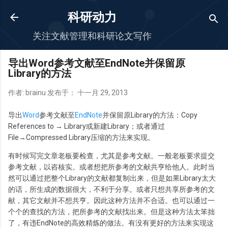
跳至主要内容
科研动力
关注文献管理和科研论文写作
导出Word参考文献至EndNote并保留原
Library的方法
作者:
brainu
发布于：
十一月 29, 2013
导出
Word
参考文献至
EndNote
并保留原Library的方法：Copy
References to → Library或新建Library；或者通过
File→Compressed Library压缩的方法来实现。
有时候写完文章老板要检查，尤其是参考文献。一般老板要求提交
参考文献，以咨核实。或者想把所参考的文献共亨给他人。此时当
然可以通过把整个Library的文献都复制出来，但是如果Library太大
的话，所生成的数据很大，不利于分享。或者只想共享所参考的文
献，其它文献并不想共亨。因此这种方法并不合适。也可以通过一
个个的查找的方法，把所参考的文献找出来。但是这种方法太笨拙
了，有违EndNote的高效精炼的做法。有没有更好的方法来实现这