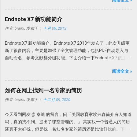
体积，最快最可靠的性能为用户创建世界最佳的 PDF 全能软件。它
采用领先的优化和压缩技术、高级内存管理支持对 PDF 进行查看、
创建、转换为 Office 文档、添加编辑或修改、提取 PDF 图像、文
Endnote X7 新功能简介
本、为 PDF 文档添加水印、直接扫描到 PDF 等全能操作。 本版特点
作者:
brainu
发布于：
十月 09, 2013
1. 绿色便携，无需安装，解压即可使用； 中文界面； 特别版，可选
择使用免费版或者升级为 Pro 版； 支持 32 位和 64 位操作系统。 使
Endnote X7 新功能简介。Endnote X7 2013年发布了，此次升级更
用方法 PDFX_Vwr_Port 压缩文件中为主程序，解压到一个目录中。
新了很多内容，主要是加强了全文管理功能，包括PDF自动导入与
建议不要直接解压到根目录或者解压到当前文件夹，建议解压到一
自动命名、参考文献群分组功能。下面介绍一下Endnote X7 的主要
个特定文件夹，如 PDFXCview。此时是免费版，有一定广告，功能
更新功能。 PDF自动导入：PDF Auto Import Folder 以前可以通过
上有一定限制，但是一般使用无压力。 PDFX_Vwr_Port_OCR 压缩
阅读全文 »
File-Import-File或Fold功能导入文献或者目录。此次Endnote X7的
文件中为 OCR 识别文件，解压到 PDF-XChange Viewer 的目录文件
PDF自动导入更省事。可以为Endnote X7指定一个文件夹，只要该
即可使用文字识别。
文件夹的新的PDF下载，Endnote X7就可以自动导入，完全不用人
Howsci.com_PDFXChange_Viewer_PRO_Crack 压缩文件中是破解
如何在网上找到一名专家的简历
干预。省事吧！连手动导入都省了。 具体设置 进入
论据，根据自己操作系统的不同，复制 X86 或者 X64 文件夹内的文
作者:
brainu
发布于：
十二月 09, 2020
Edit→Preferences-PDF Handling，选择Enable automatic
件到 PDF-XChange Viewer 程序目录，替换 PDFXCview.exe 即可。
importing。在弹出的新窗口中选择自动导入的文件夹，然后确定即
注：如果是32 位操作系统，复制 X86 里面的文件，如果是 64 位操
今天看到网友 @ 秦迪 的留言，问「美国教育家埃弗森简介有人知道
可。 只要今后该文件夹内有新文献存入，Endnote X7 就可以自
作系统，复制 X64 文件夹内的文件。 下载地址
吗，真的找不到。提出了课堂管理的。」 其实找一个普通人的简历
动导入新的文献。 但是注意Endnote X7 不能自动导入完整的资料，
https://howsci.pipipan.com/fs/1583321-237058340 链接:
还真不太好找，但是找一名知名专家的简历还是比较好找的。下面
有时可以缺少部分内容，如摘要或者页码等等。此时需要手动补
https://pan.baidu.com/s/1jJyUD18 密码: a1un
说说如何查找专家的简历。 我们来看这个问题，提供了如下几个信