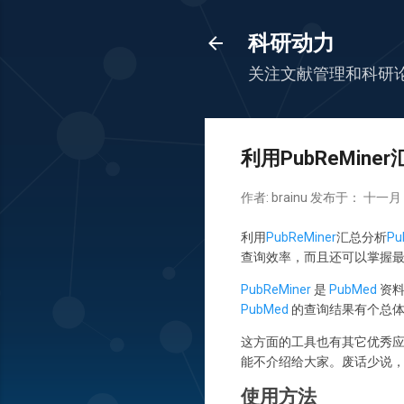
科研动力
关注文献管理和科研
利用PubReMin
作者:
brainu
发布于：
十一月 2
利用
PubReMiner
汇总分析
Pu
查询效率，而且还可以掌握
PubReMiner
是
PubMed
资料
PubMed
的查询结果有个总体
这方面的工具也有其它优秀
能不介绍给大家。废话少说
使用方法