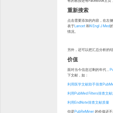
有的教授还有FaceBook主
重新搜索
点击需要添加的内容，在左
表于
Lancet
和
N Engl J Med
情况。
另外，还可以把汇总分析的结果
价值
面对当今信息过剩的年代，
P
下文献，如：
利用医学文献助手筛查PubM
利用PubMed Filters筛查文
利用EndNote筛查文献质量
但是
PubReMiner
的价值还不