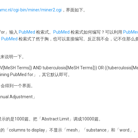
amc.nl/cgi-bin/miner/miner2.cgi
，界面如下。
d for」输入
PubMed
检索式。
PubMed
检索式如何编写？可以利用
PubMe
于
PubMed
检索式了然于胸，也可以直接编写。反正我不会，记不住那么多规则
式来说明一下。
MeSH Terms]) AND tuberculosis[MeSH Terms])) OR ((tuberculosis[
mining PubMed for」，其它默认即可。
er」，会得到一个界面。
ual Adjustment」
是1000篇。把「Abstract Limit」调成10000篇。
lumns to display」不显示「mesh」「substance」和「word」。