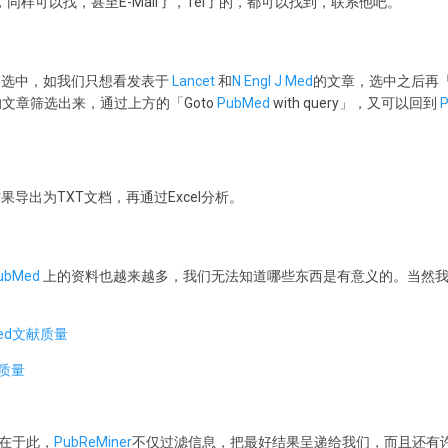
页，同样可以找，甚至E-Mail了，Tel了的，都可以找到，联系他吧。
侧选中，如我们只想看发表于
Lancet
和
N Engl J Med
的文章，选中之后再「Se
的文章筛选出来，通过上方的「Goto
PubMed
with query」，又可以回到
导出为TXT文档，再通过Excel分析。
ubMed
上的资料也越来越多，我们无法知道哪些东西是有意义的。当然
ed文献质量
献质量
在于此，
PubReMiner
不仅过滤信息，把最好结果呈递给我们，而且还有