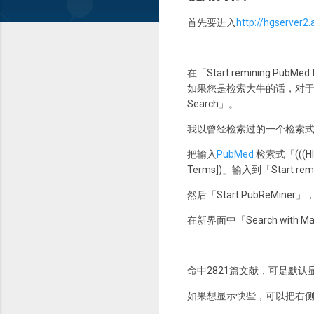
首先要进入
http://hgserver2.
在「Start remining PubMe
如果您是检索大牛的话，对
Search」。
我以曾经检索过的一个检索
把输入
PubMed
检索式「(((HIV[
Terms])」输入到「Start re
然后「Start PubReMin
在新界面中「Search with Man
命中2821篇文献，可是默认显示的
如果想显示快些，可以把右侧的「co