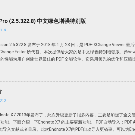
r Pro (2.5.322.8) 中文绿色增强特别版
018
 version 2.5.322.8 发布于 2018 年 1 月 23 日，是 PDF-XChange View
DF-XChange Editor 所代替。本次提供给大家的是中文绿色特别增强版。@howsci 
的性能为用户创建世界最佳的 PDF 全能软件。它采用领先的优化和压缩
Office 文档、添加编辑或修改、提取 PDF 图像、文本、为 PDF 文档添
携，无需安装，解压即可使用； 中文界面； 特别版，可选择使用免费版或者升级为
PDFX_Vwr_Port 压缩文件中为主程序，解压到一个目录中。建议不要
文件夹，如 PDFXCview。此时是免费版，有一定广告，功能上有一定
介
压缩文件中为 OCR 识别文件，解压到 PDF-XChange Viewer 的目录文件即
013
nge_Viewer_PRO_Crack 压缩文件中是破解论据，根据自己操作系统的不同，复
Viewer 程序目录，替换 PDFXCview.exe 即可。注：如果是32 位操作系统
。Endnote X7 2013年发布了，此次升级更新了很多内容，主要是加强了全
文件。 下载地址 https://howsci.pipipan.com/fs/1583321-2370
面介绍一下Endnote X7 的主要更新功能。 PDF自动导入：PDF Auto I
jJyUD18 密码: a1un
e或Fold功能导入文献或者目录。此次Endnote X7的PDF自动导入更省事。可以为E