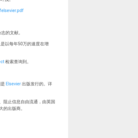
elsevier.pdf
出杂志的文献。
且是以每年50万的速度在增
ect
检索查询到。
刊是
Elsevier
出版发行的。详
取暴利、阻止信息自由流通，由英国
球最大的出版商。