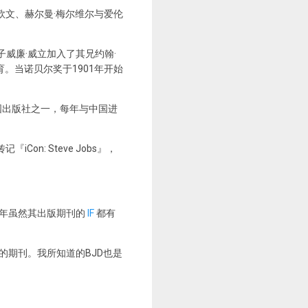
顿·欧文、赫尔曼·梅尔维尔与爱伦
子威廉·威立加入了其兄约翰·
。当诺贝尔奖于1901年开始
国出版社之一，每年与中国进
n: Steve Jobs』，
2年虽然其出版期刊的
IF
都有
面的期刊。我所知道的BJD也是