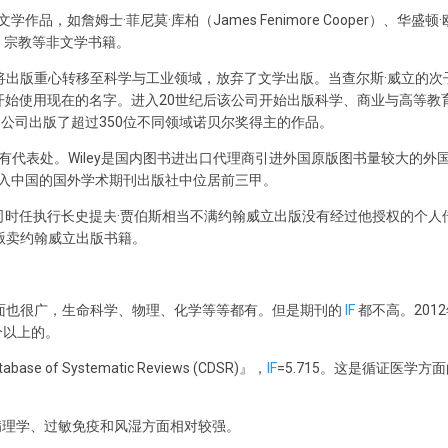
作品，如詹姆士·菲尼莫·库柏（James Fenimore Cooper）、华盛
、宗教等非文学书籍。
y将出版重心转移至科学与工业领域，放弃了文学出版。当查尔斯·威立的次
年开始使用现在的名字。进入20世纪后该公司开始出版科学、商业与高等教育
公司出版了超过350位不同领域诺贝尔奖得主的作品。
有代表处。Wiley是国内图书进出口代理商引进外国原版图书量较大的外
进入中国的国外学术期刊出版社中位居前三甲。
时任执行长史提夫·贾伯斯相当不满约翰威立出版没有经过他授权的个人传记『iCo
禁止贩卖约翰威立出版书籍。
覆盖面也很广，生命科学、物理、化学等等都有。但是期刊的
IF
都不高。201
分以上的。
se of Systematic Reviews (CDSR)』，
IF
=5.715。这是循证医学方
病理学、过敏免疫和风湿方面相对较强。