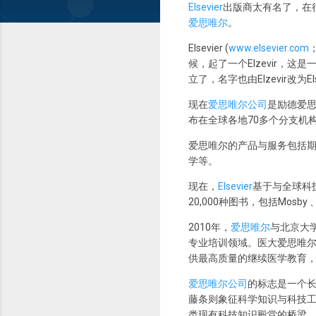
Elsevier
出版商太有名了，在
爱思唯尔
。
Elsevier (
www.elsevier.com
候，起了一个Elzevir，这
立了，名字也由Elzevir改为Els
现在
爱思唯尔公司
是励德爱
布在全球各地70多个分支机
爱思唯尔的产品与服务包括
学等。
现在，
Elsevier
基于与全球科技
20,000种图书，包括Mosb
2010年，
爱思唯尔
与北京大
专业培训领域。医大爱思唯
供最高质量的继续医学教育
爱思唯尔公司
的标志是一个
藤条则象征科学知识与科技
类现有科技知识殿堂的桥梁