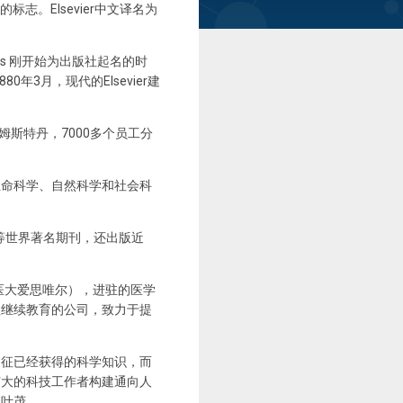
标志。Elsevier中文译名为
bers 刚开始为出版社起名的时
年3月，现代的Elsevier建
姆斯特丹，7000多个员工分
生命科学、自然科学和社会科
l 等世界著名期刊，还出版近
医大爱思唯尔），进驻的医学
程继续教育的公司，致力于提
象征已经获得的科学知识，而
广大的科技工作者构建通向人
繁叶茂。