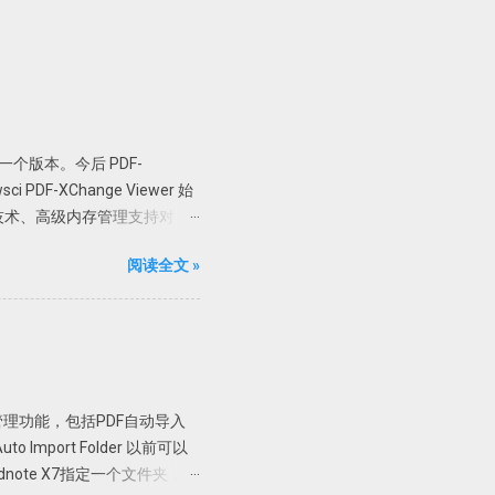
er 最后一个版本。今后 PDF-
PDF-XChange Viewer 始
技术、高级内存管理支持对
加水印、直接扫描到 PDF 等全能
阅读全文 »
 Pro 版； 支持 32 位和
直接解压到根目录或者解压到当前
限制，但是一般使用无压力。
可使用文字识别。
制 X86 或者 X64 文件夹内
，复制 X86 里面的文件，如果是
文管理功能，包括PDF自动导入
58340 链接:
mport Folder 以前可以
ndnote X7指定一个文件夹，只