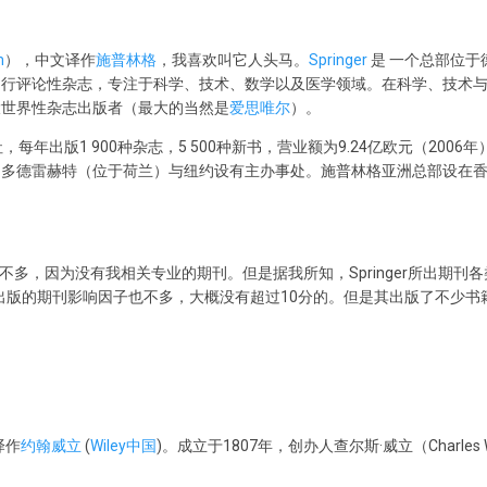
m
），中文译作
施普林格
，我喜欢叫它人头马。
Springer
是 一个总部位于
同行评论性杂志，专注于科学、技术、数学以及医学领域。在科学、技术
大世界性杂志出版者（最大的当然是
爱思唯尔
）。
年出版1 900种杂志，5 500种新书，营业额为9.24亿欧元（2006年）
多德雷赫特（位于荷兰）与纽约设有主办事处。施普林格亚洲总部设在香港
了解不多，因为没有我相关专业的期刊。但是据我所知，Springer所出期刊
出版的期刊影响因子也不多，大概没有超过10分的。但是其出版了不少书
译作
约翰威立
(
Wiley中国
)。成立于1807年，创办人查尔斯·威立（Charles