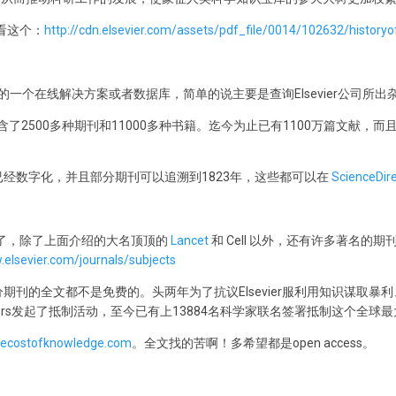
以看这个：
http://cdn.elsevier.com/assets/pdf_file/0014/102632/historyof
r旗下的一个在线解决方案或者数据库，简单的说主要是查询Elsevier公司所
了2500多种期刊和11000多种书籍。迄今为止已有1100万篇文献，而
已经数字化，并且部分期刊可以追溯到1823年，这些都可以在
ScienceDir
太多了，除了上面介绍的大名顶顶的
Lancet
和 Cell 以外，还有许多著名的期
.elsevier.com/journals/subjects
t绝大部分期刊的全文都不是免费的。头两年为了抗议Elsevier服利用知识谋
hy Gowers发起了抵制活动，至今已有上13884名科学家联名签署抵制这个全
hecostofknowledge.com
。全文找的苦啊！多希望都是open access。