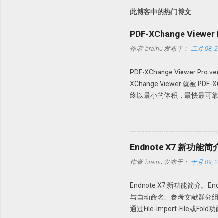
此博客中的热门博文
PDF-XChange Viewe
作者:
brainu
发布于：
二月 08, 2
PDF-XChange Viewer Pro
XChange Viewer 就被 P
终以最小的体积，最快最可靠
PDF 进行查看、创建、转换为 
操作。 本版特点 1. 绿色便
64 位操作系统。 使用方法 
文件夹，建议解压到一个特定
Endnote X7 新功能简
PDFX_Vwr_Port_OCR 
作者:
brainu
发布于：
十月 09, 2
Howsci.com_PDFXCha
的文件到 PDF-XChange 
Endnote X7 新功能简介
64 位操作系统，复制 X64 文件夹内的
与自动命名、参考文献群分组功能。下
https://pan.baidu.com/s/1
通过File-Import-Fil