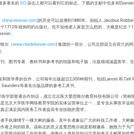
很多著名的
SCI
杂志上都可以看到它的标志。下载的文献中也多有Elsevier的
；
china.elsevier.com
)的历史可以追溯到1880年。创始人 Jacobus Rob
是一个1712年就倒闭的出版社。也不知他老人家是怎么想的，大概是纪念？1880
evier。
思唯尔（
www.reedelsevier.com
) 集团的一部分，公司总部设立在荷兰的阿
构。
期刊、图书专著、教科书和参考书的纸版和电子版，出版领域涵盖医学、
和医学界的合作，公司每年出版超过2,000种期刊，包括Lancet 和 Cel
y 、Saunders等著名出版品牌的参考工具书。
学医学部签署合作协议，成立北京医大爱思唯尔教育科技有限公司（简称
尔是北京大学医学网络教育学院的实体运营单位之一，是专业从事医学远
，真正满足国内医务工作者提高专业技能的需求。
长者手执缠绕于一棵大树的藤条。其中长者象征广大的科技工作者，大树
工作者之间的联系。该标志的意义是爱思唯尔就是那根藤条，她致力于为
，从而推动科研工作的发展，使象征人类科学知识宝库的参天大树更加枝