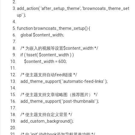
add_action( 'after_setup_theme', 'browncoats_theme_set
up' );
function
browncoats_theme_setup() {
global
$content_width
;
/* 为嵌入的视频等设置$content_width */
if
( !isset(
$content_width
) )
$content_width
= 600;
/* 使主题支持自动feed链接 */
add_theme_support( 'automatic-feed-links' );
/* 使主题支持文章缩略图（推荐图片） */
add_theme_support( 'post-thumbnails' );
/* 使主题支持自定义背景 */
add_custom_background();
/* 向 'init' 动作hook添加导航菜单功能 */