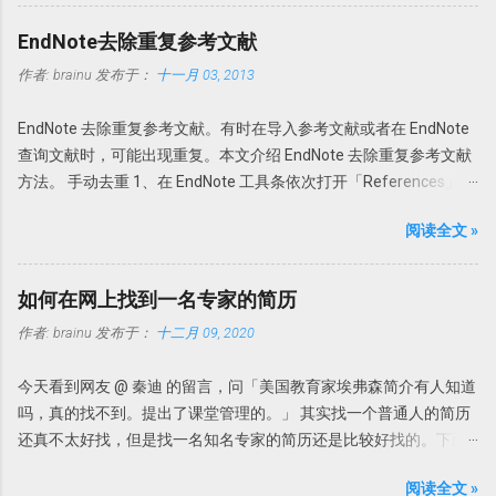
PDF自动导入更省事。可以为Endnote X7指定一个文件夹，只要该
即可使用文字识别。
文件夹的新的PDF下载，Endnote X7就可以自动导入，完全不用人
Howsci.com_PDFXChange_Viewer_PRO_Crack 压缩文件中是破解
EndNote去除重复参考文献
干预。省事吧！连手动导入都省了。 具体设置 进入
论据，根据自己操作系统的不同，复制 X86 或者 X64 文件夹内的文
作者:
brainu
发布于：
十一月 03, 2013
Edit→Preferences-PDF Handling，选择Enable automatic
件到 PDF-XChange Viewer 程序目录，替换 PDFXCview.exe 即可。
importing。在弹出的新窗口中选择自动导入的文件夹，然后确定即
注：如果是32 位操作系统，复制 X86 里面的文件，如果是 64 位操
EndNote 去除重复参考文献。有时在导入参考文献或者在 EndNote
可。 只要今后该文件夹内有新文献存入，Endnote X7 就可以自
作系统，复制 X64 文件夹内的文件。 下载地址
查询文献时，可能出现重复。本文介绍 EndNote 去除重复参考文献
动导入新的文献。 但是注意Endnote X7 不能自动导入完整的资料，
https://howsci.pipipan.com/fs/1583321-237058340 链接:
方法。 手动去重 1、在 EndNote 工具条依次打开「References」
有时可以缺少部分内容，如摘要或者页码等等。此时需要手动补
https://pan.baidu.com/s/1jJyUD18 密码: a1un
→「Find Duplicates」。 2、在弹出的对话框中会以双列显示重复的
齐。因此我个人还是建议在线搜索然后添加附件为最佳。 PDF自动
阅读全文 »
参考文献，然后选择保留哪一个。 3、如果选择「Cancel」，可以
重命名：PDF Auto Renaming Options 以前通过File-Import-File或
回到EndNote，一次性删除重复的参考文献。 EndNote如何判定参
Fold功能导入的文献或者通过File Attachments添加的附件，PDF文
考文献是否重复？此时需要设置一下。 依次选择「Edit」
件名都以原始名称。这样做的坏外有很多，因为很多下载的文章名
如何在网上找到一名专家的简历
→「Preferences」→「Duplicates」 一般来讲，如果两篇文献的作
称都是一些无意义的名字，如数字和字母的组合。在Endnote存档
作者:
brainu
发布于：
十二月 09, 2020
者，发表年代，以及题目一样即可认为是一样的参考文献。因此，
文件夹内也是以这些名字命名的。因此找起来很不方便。谁知道一
在弹出的对话框中选择「Author」「Year」「Title」即可。 自动去
串数字和字母下面的文献是什么内容。需要一个个的打开看看才知
今天看到网友 @ 秦迪 的留言，问「美国教育家埃弗森简介有人知道
重 其实我们完全可以把去重完全自动化。 依次打开Edit」
道。 此处Endnote X7升级更新了可以自动重命名功能：PDF Auto
吗，真的找不到。提出了课堂管理的。」 其实找一个普通人的简历
→「Preferences」→「Duplicates」，选择「Atuomatically
Renaming Options。可以根据设定的规则自动重命名新添加的PDF
还真不太好找，但是找一名知名专家的简历还是比较好找的。下面
discard duplicates」打勾，这样， EndNote 在查询文献或者导入文
文档。 具体设置 Edit-Preferences-PDF Handling，即可选择自动重
说说如何查找专家的简历。 我们来看这个问题，提供了如下几个信
时，如果发现有重复，就会自动把重复的参考文献丢弃。
命名方式。可以根据自己的喜好选择重命名方式，如上Author +
阅读全文 »
息。 名字叫埃弗森，但也可能翻译错误，因为我们知道美国有个知