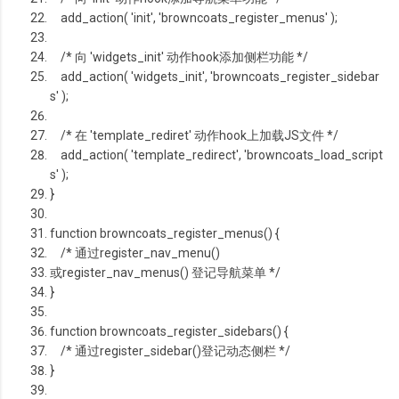
add_action( 'init', 'browncoats_register_menus' );
/* 向 'widgets_init' 动作hook添加侧栏功能 */
add_action( 'widgets_init', 'browncoats_register_sidebar
s' );
/* 在 'template_rediret' 动作hook上加载JS文件 */
add_action( 'template_redirect', 'browncoats_load_script
s' );
}
function
browncoats_register_menus() {
/* 通过register_nav_menu()
或register_nav_menus() 登记导航菜单 */
}
function
browncoats_register_sidebars() {
/* 通过register_sidebar()登记动态侧栏 */
}