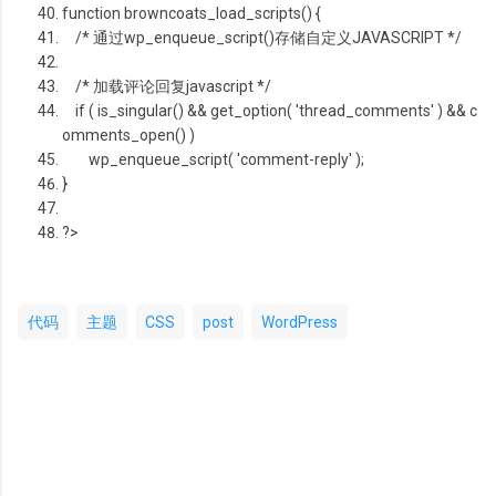
function
browncoats_load_scripts() {
/* 通过wp_enqueue_script()存储自定义JAVASCRIPT */
/* 加载评论回复javascript */
if
( is_singular() && get_option( 'thread_comments' ) && c
omments_open() )
wp_enqueue_script( 'comment-reply' );
}
?>
代码
主题
CSS
post
WordPress
评
论