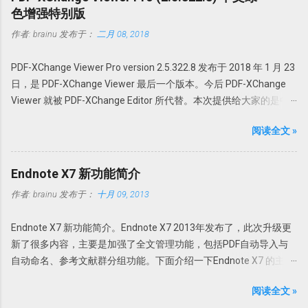
色增强特别版
作者:
brainu
发布于：
二月 08, 2018
PDF-XChange Viewer Pro version 2.5.322.8 发布于 2018 年 1 月 23
日，是 PDF-XChange Viewer 最后一个版本。今后 PDF-XChange
Viewer 就被 PDF-XChange Editor 所代替。本次提供给大家的是中
文绿色特别增强版。@howsci PDF-XChange Viewer 始终以最小的
阅读全文 »
体积，最快最可靠的性能为用户创建世界最佳的 PDF 全能软件。它
采用领先的优化和压缩技术、高级内存管理支持对 PDF 进行查看、
创建、转换为 Office 文档、添加编辑或修改、提取 PDF 图像、文
Endnote X7 新功能简介
本、为 PDF 文档添加水印、直接扫描到 PDF 等全能操作。 本版特点
作者:
brainu
发布于：
十月 09, 2013
1. 绿色便携，无需安装，解压即可使用； 中文界面； 特别版，可选
择使用免费版或者升级为 Pro 版； 支持 32 位和 64 位操作系统。 使
Endnote X7 新功能简介。Endnote X7 2013年发布了，此次升级更
用方法 PDFX_Vwr_Port 压缩文件中为主程序，解压到一个目录中。
新了很多内容，主要是加强了全文管理功能，包括PDF自动导入与
建议不要直接解压到根目录或者解压到当前文件夹，建议解压到一
自动命名、参考文献群分组功能。下面介绍一下Endnote X7 的主要
个特定文件夹，如 PDFXCview。此时是免费版，有一定广告，功能
更新功能。 PDF自动导入：PDF Auto Import Folder 以前可以通过
上有一定限制，但是一般使用无压力。 PDFX_Vwr_Port_OCR 压缩
阅读全文 »
File-Import-File或Fold功能导入文献或者目录。此次Endnote X7的
文件中为 OCR 识别文件，解压到 PDF-XChange Viewer 的目录文件