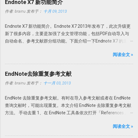
Endnote X7 新功能简介
本、为 PDF 文档添加水印、直接扫描到 PDF 等全能操作。 本版特点
作者:
brainu
发布于：
十月 09, 2013
1. 绿色便携，无需安装，解压即可使用； 中文界面； 特别版，可选
择使用免费版或者升级为 Pro 版； 支持 32 位和 64 位操作系统。 使
Endnote X7 新功能简介。Endnote X7 2013年发布了，此次升级更
用方法 PDFX_Vwr_Port 压缩文件中为主程序，解压到一个目录中。
新了很多内容，主要是加强了全文管理功能，包括PDF自动导入与
建议不要直接解压到根目录或者解压到当前文件夹，建议解压到一
自动命名、参考文献群分组功能。下面介绍一下Endnote X7 的主要
个特定文件夹，如 PDFXCview。此时是免费版，有一定广告，功能
更新功能。 PDF自动导入：PDF Auto Import Folder 以前可以通过
上有一定限制，但是一般使用无压力。 PDFX_Vwr_Port_OCR 压缩
阅读全文 »
File-Import-File或Fold功能导入文献或者目录。此次Endnote X7的
文件中为 OCR 识别文件，解压到 PDF-XChange Viewer 的目录文件
PDF自动导入更省事。可以为Endnote X7指定一个文件夹，只要该
即可使用文字识别。
文件夹的新的PDF下载，Endnote X7就可以自动导入，完全不用人
Howsci.com_PDFXChange_Viewer_PRO_Crack 压缩文件中是破解
EndNote去除重复参考文献
干预。省事吧！连手动导入都省了。 具体设置 进入
论据，根据自己操作系统的不同，复制 X86 或者 X64 文件夹内的文
作者:
brainu
发布于：
十一月 03, 2013
Edit→Preferences-PDF Handling，选择Enable automatic
件到 PDF-XChange Viewer 程序目录，替换 PDFXCview.exe 即可。
importing。在弹出的新窗口中选择自动导入的文件夹，然后确定即
注：如果是32 位操作系统，复制 X86 里面的文件，如果是 64 位操
EndNote 去除重复参考文献。有时在导入参考文献或者在 EndNote
可。 只要今后该文件夹内有新文献存入，Endnote X7 就可以自
作系统，复制 X64 文件夹内的文件。 下载地址
查询文献时，可能出现重复。本文介绍 EndNote 去除重复参考文献
动导入新的文献。 但是注意Endnote X7 不能自动导入完整的资料，
https://howsci.pipipan.com/fs/1583321-237058340 链接:
方法。 手动去重 1、在 EndNote 工具条依次打开「References」
有时可以缺少部分内容，如摘要或者页码等等。此时需要手动补
https://pan.baidu.com/s/1jJyUD18 密码: a1un
→「Find Duplicates」。 2、在弹出的对话框中会以双列显示重复的
齐。因此我个人还是建议在线搜索然后添加附件为最佳。 PDF自动
阅读全文 »
参考文献，然后选择保留哪一个。 3、如果选择「Cancel」，可以
重命名：PDF Auto Renaming Options 以前通过File-Import-File或
回到EndNote，一次性删除重复的参考文献。 EndNote如何判定参
Fold功能导入的文献或者通过File Attachments添加的附件，PDF文