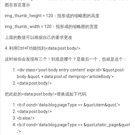
图在首页显示
img_thumb_height = 120：指形成的缩略图的高度
img_thumb_width = 120：指形成的缩略图的宽度
上面的数值可以根据自己的要求更改
4. 利用Ctrl+F功能找到<data:post.body/>
这时候你会发现有三个！到底是哪个？是最后一个，也就是这个：
<div
class
='post-body entry-content' expr:id='&quot;post-
body-&quot; + data:post.id' itemprop='articleBody'>
<data:post.body/>
把此处的<data:post.body/>替换成如下代码:
<b:
if
cond='data:blog.pageType == &quot;item&quot;'>
<data:post.body/>
<b:
else
/>
<b:
if
cond='data:blog.pageType == &quot;static_page&quot
;'>