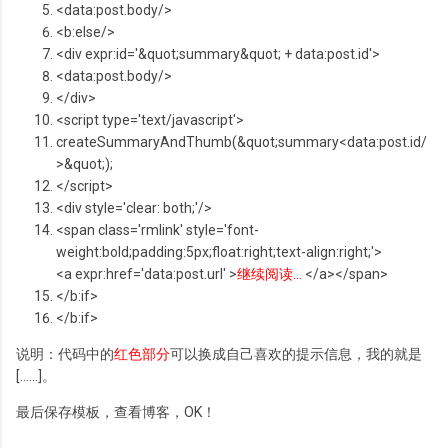
<data:post.body/>
<b:
else
/>
<div expr:id='&quot;summary&quot; + data:post.id'>
<data:post.body/>
</div>
<script type='text/javascript'>
createSummaryAndThumb(&quot;summary<data:post.id/
>&quot;);
</script>
<div style='clear: both;'/>
<span
class
='rmlink' style='font-
weight:bold;padding:5px;float:right;text-align:right;'>
<a expr:href='data:post.url' >
继续阅读...
</a></span>
</b:
if
>
</b:
if
>
说明：代码中的
红色部分
可以换成自己喜欢的提示信息，我的就是
[......]。
最后保存模板，查看博客，OK！