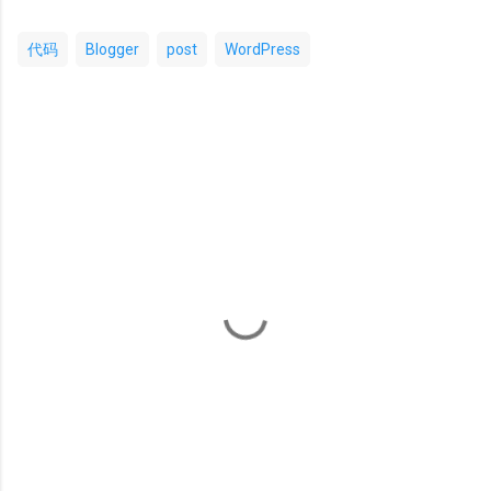
代码
Blogger
post
WordPress
评
论