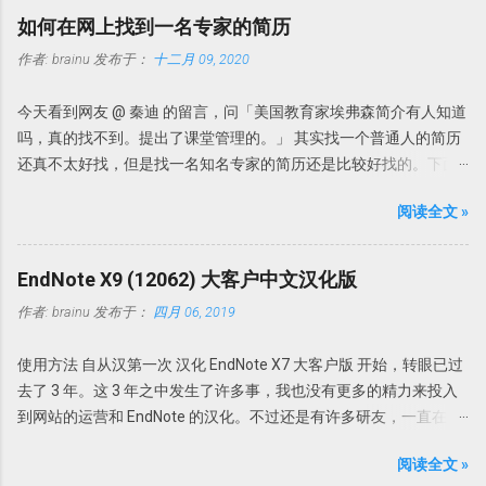
考文献是否重复？此时需要设置一下。 依次选择「Edit」
件名都以原始名称。这样做的坏外有很多，因为很多下载的文章名
如何在网上找到一名专家的简历
→「Preferences」→「Duplicates」 一般来讲，如果两篇文献的作
称都是一些无意义的名字，如数字和字母的组合。在Endnote存档
作者:
brainu
发布于：
十二月 09, 2020
者，发表年代，以及题目一样即可认为是一样的参考文献。因此，
文件夹内也是以这些名字命名的。因此找起来很不方便。谁知道一
在弹出的对话框中选择「Author」「Year」「Title」即可。 自动去
串数字和字母下面的文献是什么内容。需要一个个的打开看看才知
今天看到网友 @ 秦迪 的留言，问「美国教育家埃弗森简介有人知道
重 其实我们完全可以把去重完全自动化。 依次打开Edit」
道。 此处Endnote X7升级更新了可以自动重命名功能：PDF Auto
吗，真的找不到。提出了课堂管理的。」 其实找一个普通人的简历
→「Preferences」→「Duplicates」，选择「Atuomatically
Renaming Options。可以根据设定的规则自动重命名新添加的PDF
还真不太好找，但是找一名知名专家的简历还是比较好找的。下面
discard duplicates」打勾，这样， EndNote 在查询文献或者导入文
文档。 具体设置 Edit-Preferences-PDF Handling，即可选择自动重
说说如何查找专家的简历。 我们来看这个问题，提供了如下几个信
时，如果发现有重复，就会自动把重复的参考文献丢弃。
命名方式。可以根据自己的喜好选择重命名方式，如上Author +
阅读全文 »
息。 名字叫埃弗森，但也可能翻译错误，因为我们知道美国有个知
Year，今后导入的文献就会均以作者+发表年代命名。 但是此功能
名篮球明星就叫「艾弗森」。所以在不知道原来英文名字的情况
仅限于设置了PDF Auto Renaming Options功能之后导入的PDF，以
下，我们暂且认为这个专家就叫埃弗森吧。 关键词：美国教育学家
EndNote X9 (12062) 大客户中文汉化版
前导入的PDF无效。 PDF导入自动分组：PDF Import &...
提出了一个理论或者研究对象是课堂管理的。 现在我们就知道这三
作者:
brainu
发布于：
四月 06, 2019
点。如果我想找某个人，可能所知道的线索可能比这还要多。 下面
我们来借助搜索，不要度娘，度娘这辈子可能都找不到。也不需要
使用方法 自从汉第一次 汉化 EndNote X7 大客户版 开始，转眼已过
bing，因为bing中文就是中文，英文就是英文。我们需要借助伟大
去了 3 年。这 3 年之中发生了许多事，我也没有更多的精力来投入
的Google同学。 在google里输入关键词「美国教育家埃弗森 课堂管
到网站的运营和 EndNote 的汉化。不过还是有许多研友，一直在关
理」搜搜看。出来的结果如下 从这个搜索结果中我们可以推测到，
注科研动力，一直在询问何时能再出 EndNote X9 的汉化版。诚于
埃弗森真名可能叫「Evertson,C」，有一本著作叫「有效地管理你
阅读全文 »
此，抽空汉化了 EndNote X9 Bld 12062 大客户版。不过悲催的是，
的课堂——小学教师的课堂管理」，其他有用的信息较少。这本书还